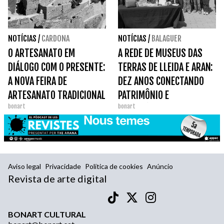
NOTÍCIAS
/
CARDONA
NOTÍCIAS
/
BALAGUER
O ARTESANATO EM
A REDE DE MUSEUS DAS
DIÁLOGO COM O PRESENTE:
TERRAS DE LLEIDA E ARAN:
A NOVA FEIRA DE
DEZ ANOS CONECTANDO
ARTESANATO TRADICIONAL
PATRIMÔNIO E
bonart
bonart
DA CATALUNHA.
TERRITÓRIO.
Aviso legal
Privacidade
Política de cookies
Anúncio
Revista de arte digital
BONART CULTURAL