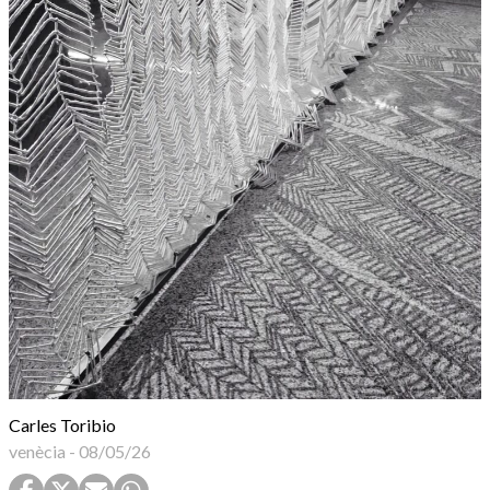
Carles Toribio
venècia
-
08/05/26