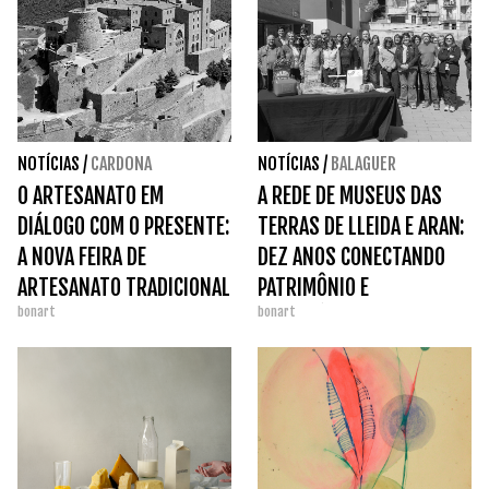
NOTÍCIAS
/
CARDONA
NOTÍCIAS
/
BALAGUER
O ARTESANATO EM
A REDE DE MUSEUS DAS
DIÁLOGO COM O PRESENTE:
TERRAS DE LLEIDA E ARAN:
A NOVA FEIRA DE
DEZ ANOS CONECTANDO
ARTESANATO TRADICIONAL
PATRIMÔNIO E
bonart
bonart
DA CATALUNHA.
TERRITÓRIO.