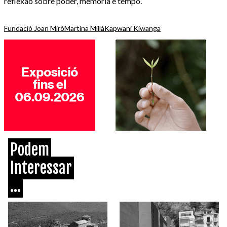
reflexão sobre poder, memória e tempo.
Fundació Joan Miró
Martina Millà
Kapwani Kiwanga
Podem
Interessar
...