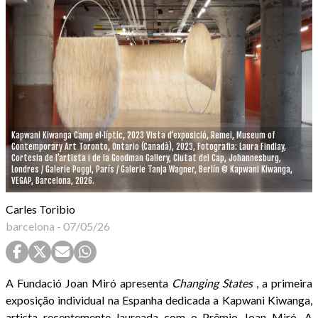
Kapwani Kiwanga Camp el·líptic, 2023 Vista d’exposició, Remei, Museum of
Contemporary Art Toronto, Ontario (Canadà), 2023, Fotografia: Laura Findlay,
Cortesia de l’artista i de la Goodman Gallery, Ciutat del Cap, Johannesburg,
Londres / Galerie Poggi, París / Galerie Tanja Wagner, Berlín © Kapwani Kiwanga,
VEGAP, Barcelona, 2026.
Carles Toribio
barcelona
-
07/05/26
A Fundació Joan Miró apresenta
Changing States
, a primeira
exposição individual na Espanha dedicada a Kapwani Kiwanga,
artista recentemente laureada com o Prêmio Joan Miró. A