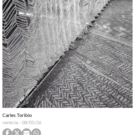
Carles Toribio
venècia
-
08/05/26