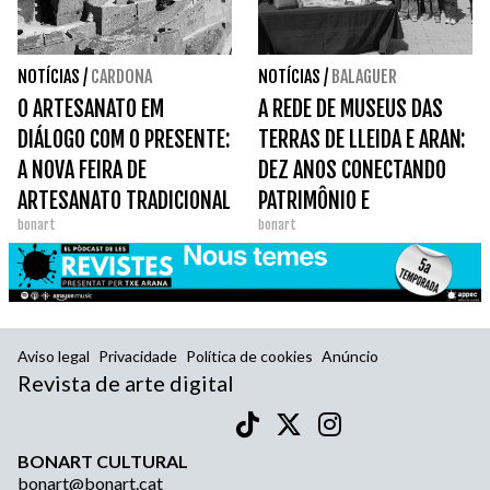
NOTÍCIAS
/
CARDONA
NOTÍCIAS
/
BALAGUER
O ARTESANATO EM
A REDE DE MUSEUS DAS
DIÁLOGO COM O PRESENTE:
TERRAS DE LLEIDA E ARAN:
A NOVA FEIRA DE
DEZ ANOS CONECTANDO
ARTESANATO TRADICIONAL
PATRIMÔNIO E
bonart
bonart
DA CATALUNHA.
TERRITÓRIO.
Aviso legal
Privacidade
Política de cookies
Anúncio
Revista de arte digital
BONART CULTURAL
bonart@bonart.cat