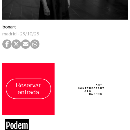
bonart
madrid
-
29/10/25
Podem