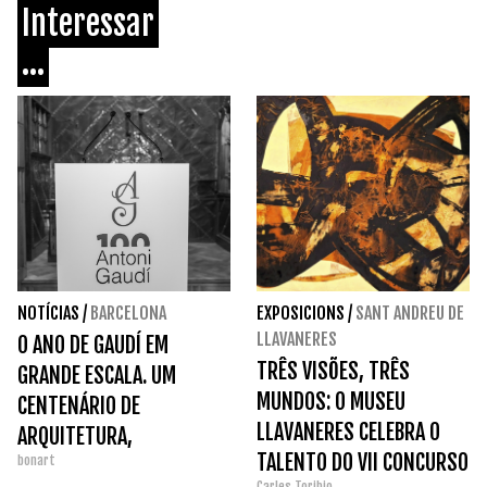
Interessar
...
NOTÍCIAS
/
BARCELONA
EXPOSICIONS
/
SANT ANDREU DE
LLAVANERES
O ANO DE GAUDÍ EM
TRÊS VISÕES, TRÊS
GRANDE ESCALA. UM
MUNDOS: O MUSEU
CENTENÁRIO DE
LLAVANERES CELEBRA O
ARQUITETURA,
TALENTO DO VII CONCURSO
bonart
EXPOSIÇÕES E
Carles Toribio