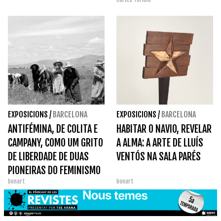
DE PINTURA E ESCULTURA.
MODERNISMO.
EXPOSICIONS
/
BARCELONA
EXPOSICIONS
/
BARCELONA
ANTIFÉMINA, DE COLITA E
HABITAR O NAVIO, REVELAR
CAMPANY, COMO UM GRITO
A ALMA: A ARTE DE LLUÍS
DE LIBERDADE DE DUAS
VENTÓS NA SALA PARÉS
PIONEIRAS DO FEMINISMO
bonart
bonart
CATALÃO.