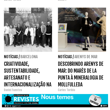
PATRIMÔNIO DA ESCUELA
NOVA MONOGRAFIA
DE VALLECAS
NOTÍCIAS
/
BARCELONA
NOTÍCIAS
/
ARENYS DE MAR
CRIATIVIDADE,
DESCOBRINDO ARENYS DE
SUSTENTABILIDADE,
MAR: DO MARÈS DE LA
ARTESANATO E
PUNTA À MINERALOGIA DE
INTERNACIONALIZAÇÃO NA
MOLLFULLEDA
Daniel Fuentes
Carles Toribio
36ª EDIÇÃO DA '080
BARCELONA FASHION'