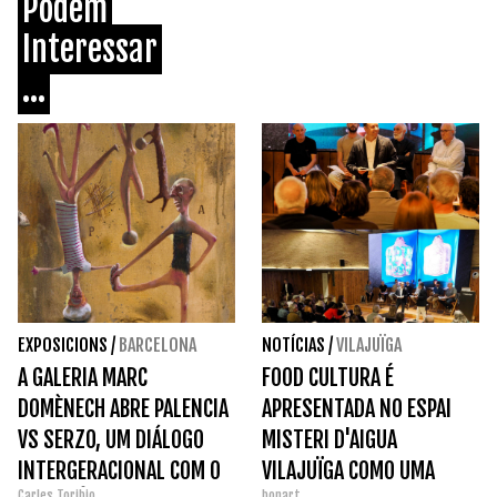
Podem
Interessar
...
EXPOSICIONS
/
BARCELONA
NOTÍCIAS
/
VILAJUÏGA
A GALERIA MARC
FOOD CULTURA É
DOMÈNECH ABRE PALENCIA
APRESENTADA NO ESPAI
VS SERZO, UM DIÁLOGO
MISTERI D'AIGUA
INTERGERACIONAL COM O
VILAJUÏGA COMO UMA
Carles Toribio
bonart