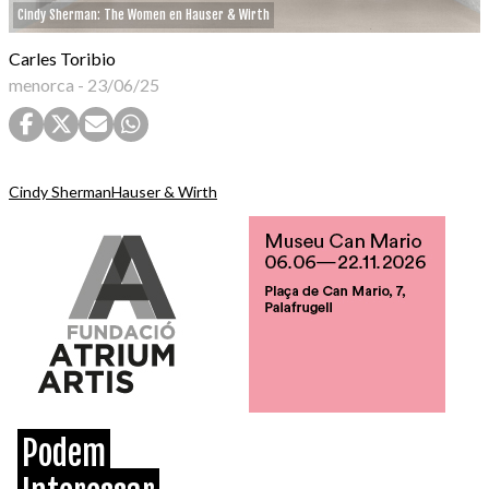
Cindy Sherman: The Women en Hauser & Wirth
Carles Toribio
menorca
-
23/06/25
Cindy Sherman
Hauser & Wirth
Podem