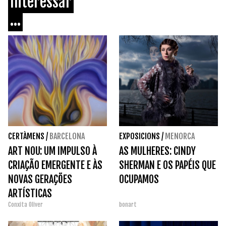
Interessar
...
CERTÀMENS
/
BARCELONA
EXPOSICIONS
/
MENORCA
ART NOU: UM IMPULSO À
AS MULHERES: CINDY
CRIAÇÃO EMERGENTE E ÀS
SHERMAN E OS PAPÉIS QUE
NOVAS GERAÇÕES
OCUPAMOS
ARTÍSTICAS
Conxita Oliver
bonart