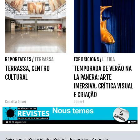
REPORTATGES
/
TERRASSA
EXPOSICIONS
/
LLEIDA
TERRASSA, CENTRO
TEMPORADA DE VERÃO NA
CULTURAL
LA PANERA: ARTE
IMERSIVA, CRÍTICA VISUAL
E CRIAÇÃO
Conxita Oliver
bonart
COMPARTILHADA
Aviso legal
Privacidade
Política de cookies
Anúncio