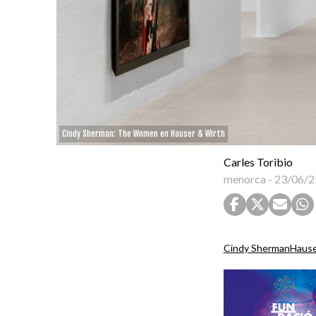
Cindy Sherman: The Women en Hauser & Wirth
Carles Toribio
menorca
-
23/06/2
Cindy Sherman
Hause