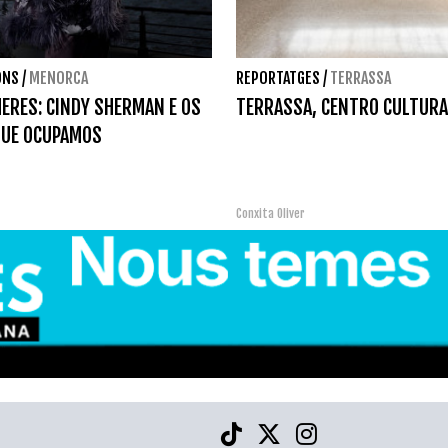
ONS
/
MENORCA
REPORTATGES
/
TERRASSA
ERES: CINDY SHERMAN E OS
TERRASSA, CENTRO CULTURA
QUE OCUPAMOS
Conxita Oliver