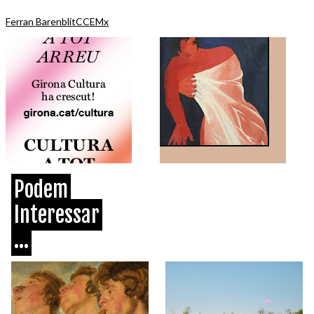
Ferran Barenblit
CCEMx
Podem
Interessar
...