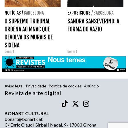
NOTÍCIAS
/
BARCELONA
EXPOSICIONS
/
BARCELONA
O SUPREMO TRIBUNAL
SANDRA SANSEVERINO: A
ORDENA AO MNAC QUE
FORMA DO VAZIO
DEVOLVA OS MURAIS DE
SIXENA
bonart
bonart
Aviso legal
Privacidade
Política de cookies
Anúncio
Revista de arte digital
BONART CULTURAL
bonart@bonart.cat
C/ Enric Claudi Girbal i Nadal, 9 · 17003 Girona