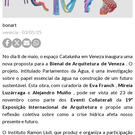
bonart
venècia
-
03/05/25
No dia 8 de maio, o espaço Catalunha em Veneza inaugura uma
nova proposta para a
Bienal de Arquitetura de Veneza
. O
projeto, intitulado Parlamentos da Água, é uma investigação
sobre o papel essencial da água na construção de um futuro
sustentável. Esta obra, com curadoria de
Eva Franch
,
Mireia
Luzárraga
e
Alejandro
Muiño
, pode ser vista até 23 de
novembro como parte dos
Eventi Collaterali
da
19ª
Exposição Internacional de Arquitetura
e propõe uma
reflexão coletiva sobre como a crise hídrica afeta nosso
presente e futuro.
O Instituto Ramon Llull, que produz e organiza a participação