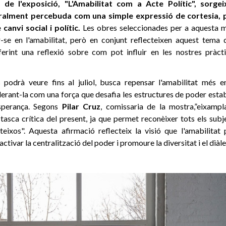
 de l'exposició, "L'Amabilitat com a Acte Polític", sorge
neralment percebuda com una simple expressió de cortesia, 
canvi social i polític.
Les obres seleccionades per a aquesta 
r-se en l'amabilitat, però en conjunt reflecteixen aquest tema 
erint una reflexió sobre com pot influir en les nostres pràct
s podrà veure fins al juliol, busca repensar l'amabilitat més e
derant-la com una força que desafia les estructures de poder estab
esperança. Segons
Pilar Cruz
, comissaria de la mostra,”eixampla
 tasca crítica del present, ja que permet reconèixer tots els su
ateixos". Aquesta afirmació reflecteix la visió que l'amabilita
tivar la centralització del poder i promoure la diversitat i el diàle