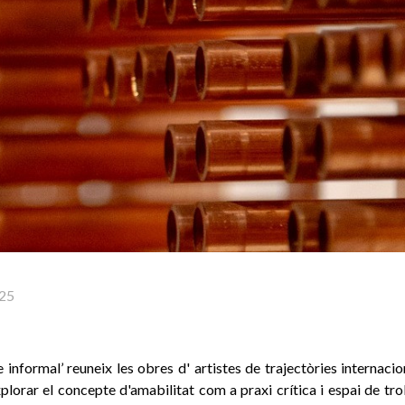
25
 informal’ reuneix les obres d' artistes de trajectòries internacio
plorar el concepte d'amabilitat com a praxi crítica i espai de tr