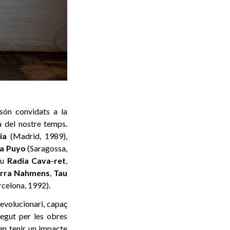
 són convidats a la
ia del nostre temps.
ia
(Madrid, 1989),
ia Puyo
(Saragossa,
tiu
Radia Cava-ret
,
rra
Nahmens
,
Tau
celona, 1992).
revolucionari, capaç
regut per les obres
en tenir un impacte