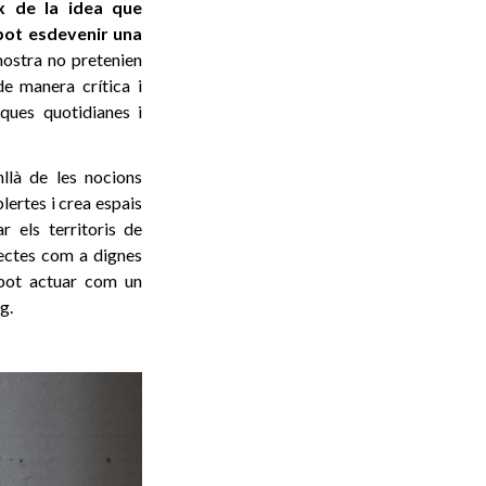
ix de la idea que
pot esdevenir una
mostra no pretenien
de manera crítica i
iques quotidianes i
nllà de les nocions
lertes i crea espais
r els territoris de
bjectes com a dignes
t pot actuar com un
g.