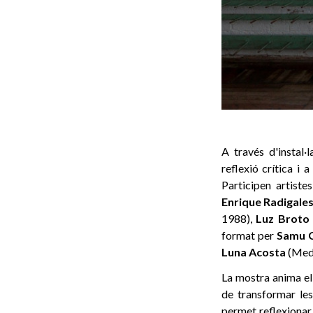
A través d'instal·
reflexió crítica i 
Participen artist
Enrique Radigale
1988),
Luz Broto
format per
Samu
Luna
Acosta
(Mede
La mostra anima el 
de transformar les
permet reflexionar