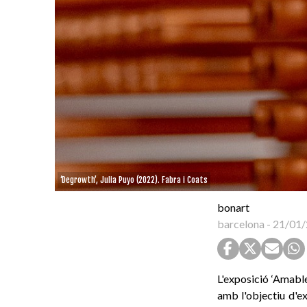
‘Degrowth’, Julia Puyo (2022). Fabra i Coats
bonart
barcelona
-
21/01/
L'exposició ‘Amable
amb l'objectiu d'ex