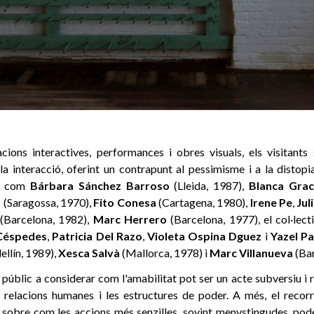
lacions interactives, performances i obres visuals, els visitants
a la interacció, oferint un contrapunt al pessimisme i a la distop
es com
Bárbara Sánchez Barroso
(Lleida, 1987),
Blanca Grac
s
(Saragossa, 1970),
Fito Conesa
(Cartagena, 1980),
Irene Pe
,
Jul
(Barcelona, 1982),
Marc Herrero
(Barcelona, 1977), el col·lec
Céspedes
,
Patricia
Del
Razo
,
Violeta
Ospina
Dguez
i
Yazel
Pa
llín, 1989),
Xesca
Salvà
(Mallorca, 1978) i
Marc
Villanueva
(Bar
públic a considerar com l'amabilitat pot ser un acte subversiu i 
 relacions humanes i les estructures de poder. A més, el recor
 sobre com les accions més senzilles, sovint menystingudes, pod