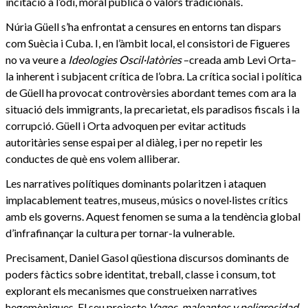
incitació a l’odi, moral pública o valors tradicionals.
Núria Güell s’ha enfrontat a censures en entorns tan dispars
com Suècia i Cuba. I, en l’àmbit local, el consistori de Figueres
no va veure a
Ideologies Oscil·latòries
–creada amb Levi Orta–
la inherent i subjacent crítica de l’obra. La crítica social i política
de Güell ha provocat controvèrsies abordant temes com ara la
situació dels immigrants, la precarietat, els paradisos fiscals i la
corrupció. Güell i Orta advoquen per evitar actituds
autoritàries sense espai per al diàleg, i per no repetir les
conductes de què ens volem alliberar.
Les narratives polítiques dominants polaritzen i ataquen
implacablement teatres, museus, músics o novel·listes crítics
amb els governs. Aquest fenomen se suma a la tendència global
d’infrafinançar la cultura per tornar-la vulnerable.
Precisament, Daniel Gasol qüestiona discursos dominants de
poders fàctics sobre identitat, treball, classe i consum, tot
explorant els mecanismes que construeixen narratives
hegemòniques. El seu projecte
Vagos, maleantes y peligrosidad