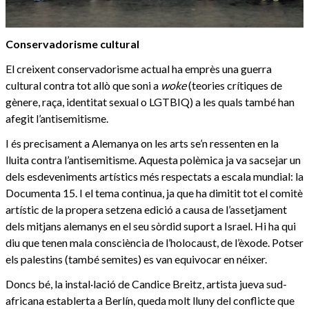
Conservadorisme cultural
El creixent conservadorisme actual ha emprès una guerra
cultural contra tot allò que soni a
woke
(teories crítiques de
gènere, raça, identitat sexual o LGTBIQ) a les quals també han
afegit l’antisemitisme.
I és precisament a Alemanya on les arts se’n ressenten en la
lluita contra l’antisemitisme. Aquesta polèmica ja va sacsejar un
dels esdeveniments artístics més respectats a escala mundial: la
Documenta 15. I el tema continua, ja que ha dimitit tot el comitè
artístic de la propera setzena edició a causa de l’assetjament
dels mitjans alemanys en el seu sòrdid suport a Israel. Hi ha qui
diu que tenen mala consciència de l’holocaust, de l’èxode. Potser
els palestins (també semites) es van equivocar en néixer.
Doncs bé, la instal·lació de Candice Breitz, artista jueva sud-
africana establerta a Berlín, queda molt lluny del conflicte que