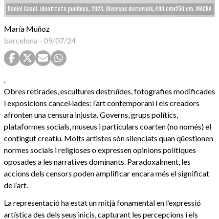
Daniel Gasol. Identitats punibles, 2023. Diversos materials,400 cmx250 cm. MACBA
María Muñoz
barcelona
-
09/07/24
.
Obres retirades, escultures destruïdes, fotografies modificades
i exposicions cancel·lades: l’art contemporani i els creadors
afronten una censura injusta. Governs, grups polítics,
plataformes socials, museus i particulars coarten (no només) el
contingut creatiu. Molts artistes són silenciats quan qüestionen
normes socials i religioses o expressen opinions polítiques
oposades a les narratives dominants. Paradoxalment, les
accions dels censors poden amplificar encara més el significat
de l’art.
La representació ha estat un mitjà fonamental en l’expressió
artística des dels seus inicis, capturant les percepcions i els