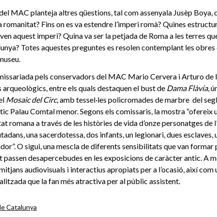
 del MAC planteja altres qüestions, tal com assenyala Jusèp Boya, 
la romanitat? Fins on es va estendre l’imperi romà? Quines estructu
ven aquest imperi? Quina va ser la petjada de Roma a les terres q
lunya? Totes aquestes preguntes es resolen contemplant les obres
 museu.
omissariada pels conservadors del MAC Mario Cervera i Arturo de l
 arqueològics, entre els quals destaquen el bust de
Dama Flàvia
, ú
el
Mosaic del Circ
, amb tessel·les policromades de marbre del seg
ntic Palau Comtal menor. Segons els comissaris, la mostra “ofereix
at romana a través de les històries de vida d’onze personatges de l
tadans, una sacerdotessa, dos infants, un legionari, dues esclaves
ador”. O sigui, una mescla de diferents sensibilitats que van formar
nt passen desapercebudes en les exposicions de caràcter antic. A mé
itjans audiovisuals i interactius apropiats per a l’ocasió, així com
alitzada que la fan més atractiva per al públic assistent.
e Catalunya