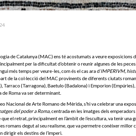
24
ogia de Catalunya (MAC) ens té acostumats a veure exposicions d’u
incipalment per la dificultat d’obtenir o reunir algunes de les peces
ingui més temps per veure-les, com és el cas ara d’
IMPERIVM, histò
rt de la col·lecció del MAC provinents de diferents ciutats roma
, Tarraco (Tarragona), Baetulo (Badalona) i Emporion (Empúries), 
cia de Roma va ser determinant.
eo Nacional de Arte Romano de Mèrida, s’hi va celebrar una exposi
matges del poder a Roma
, centrada en les imatges dels emperadors i
que el retrat, principalment en l’àmbit de l’escultura, va tenir una 
bles romans degut al seu realisme, que va permetre conèixer millor 
dirigir els destins de l’imperi.