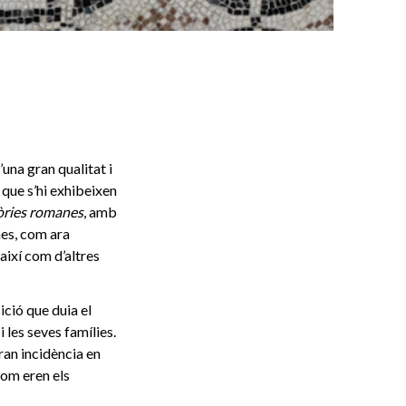
na gran qualitat i
 que s’hi exhibeixen
ries romanes
, amb
nes, com ara
així com d’altres
ció que duia el
 les seves famílies.
gran incidència en
com eren els