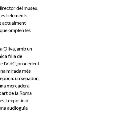
director del museu,
res i elements
ue actualment
 que omplen les
a Oliva, amb un
nica filla de
le IV dC, procedent
 una mirada més
’època: un senador,
, una mercadera
 part de la Roma
s, l’exposició
 una audioguia