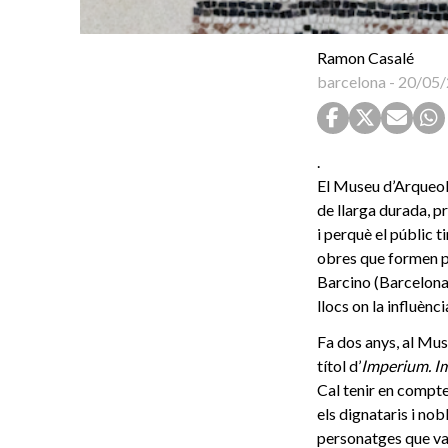
Ramon Casalé
barcelona
-
20/05/
.
El Museu d’Arqueol
de llarga durada, pr
i perquè el públic t
obres que formen pa
Barcino (Barcelona)
llocs on la influèn
Fa dos anys, al Mus
títol d’
Imperium. I
Cal tenir en compte 
els dignataris i no
personatges que van 