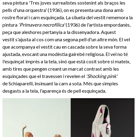
seva pintura 'Tres joves surrealistes sostenint als braços les
pells d'una orquestra' (1936), on es presenta una dona amb
rostre floral i carn esquinçada. La silueta del vestit rememora la
pintura
'Primavera necrofílica'
(1936) de l'artista empordanès,
peça que aleshores pertanyia a la dissenyadora. Aquest
vestit s'ajusta al cos com una segona pell d'un altre món. El vel
que acompanya el vestit cau en cascada sobre la seva forma
ajustada, evocant una modèstia gairebé religiosa. El vel no té
l'esquinçat imprès a la tela, sinó que està cosit sobre si mateix,
amb tires que pengen creant un marcat contrast amb les
esquinçades que el travessen i revelen el
'Shocking pink'
de Schiaparelli, insinuant la carn a sota. Més que simples
desgasts a la tela, l'aparença és de pell esquinçada.