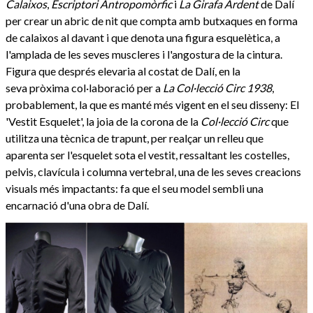
Calaixos
,
Escriptori Antropomòrfic
i
La Girafa Ardent
de Dalí
per crear un abric de nit que compta amb butxaques en forma
de calaixos al davant i que denota una figura esquelètica, a
l'amplada de les seves muscleres i l'angostura de la cintura.
Figura que després elevaria al costat de Dalí, en la
seva pròxima col·laboració per a
La Col·lecció Circ 1938
,
probablement, la que es manté més vigent en el seu disseny: El
'Vestit Esquelet', la joia de la corona de la
Col·lecció Circ
que
utilitza una tècnica de trapunt, per realçar un relleu que
aparenta ser l'esquelet sota el vestit, ressaltant les costelles,
pelvis, clavícula i columna vertebral, una de les seves creacions
visuals més impactants: fa que el seu model sembli una
encarnació d'una obra de Dalí.