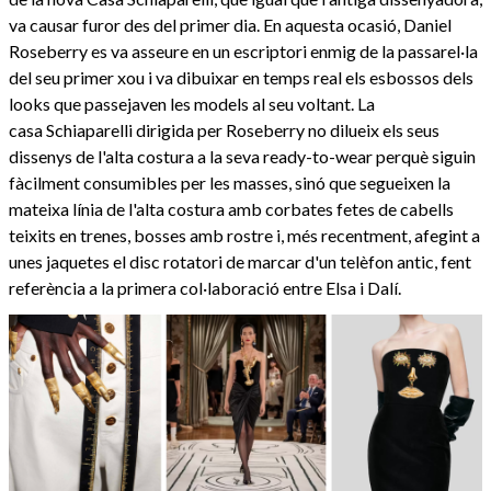
va causar furor des del primer dia. En aquesta ocasió, Daniel
Roseberry es va asseure en un escriptori enmig de la passarel·la
del seu primer xou i va dibuixar en temps real els esbossos dels
looks que passejaven les models al seu voltant. La
casa Schiaparelli dirigida per Roseberry no dilueix els seus
dissenys de l'alta costura a la seva ready-to-wear perquè siguin
fàcilment consumibles per les masses, sinó que segueixen la
mateixa línia de l'alta costura amb corbates fetes de cabells
teixits en trenes, bosses amb rostre i, més recentment, afegint a
unes jaquetes el disc rotatori de marcar d'un telèfon antic, fent
referència a la primera col·laboració entre Elsa i Dalí.