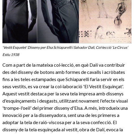
‘Vestit Esquelet’ Disseny per Elsa Schiaparelli i Salvador Dalí, Col·lecció ‘Le Circus’
Estiu 1938
Com a part de la mateixa col·lecció, en què Dalí va contribuir
des del disseny de botons amb formes de cavalls i acròbates
fins a les teles estampades que Schiaparelli faria servir en els
seus vestits, es va crear la col·laboració 'El Vestit Esquinçat'.
Aquest vestit destaca per la seva tela impresa amb dissenys
d'esquinçaments i desgasts, utilitzant novament l'efecte visual
'trompe-l'oeil' del primer disseny d'Elsa. A més, introdueix una
innovació per a la dissenyadora, sent una de les primeres a
adoptar la tela de raió-viscosa per a la seva confecció. El
disseny de la tela esquinçada al vestit, obra de Dalí, evoca la