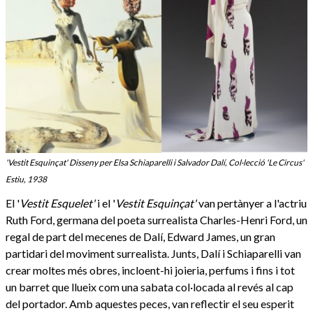
'Vestit Esquinçat' Disseny per Elsa Schiaparelli i Salvador Dalí, Col·lecció 'Le Circus'
Estiu, 1938
El '
Vestit Esquelet'
i el '
Vestit Esquinçat'
van pertànyer a l'actriu
Ruth Ford, germana del poeta surrealista Charles-Henri Ford, un
regal de part del mecenes de Dalí, Edward James, un gran
partidari del moviment surrealista. Junts, Dalí i Schiaparelli van
crear moltes més obres, incloent-hi joieria, perfums i fins i tot
un barret que llueix com una sabata col·locada al revés al cap
del portador. Amb aquestes peces, van reflectir el seu esperit