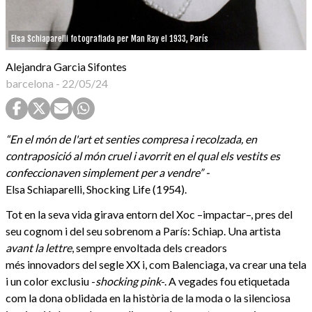
Elsa Schiaparelli fotografiada per Man Ray el 1933, París
Alejandra Garcia Sifontes
barcelona
-
22/05/24
“En el món de l'art et senties compresa i recolzada, en
contraposició al món cruel i avorrit en el qual els vestits es
confeccionaven simplement per a vendre” -
Elsa Schiaparelli, Shocking Life (1954).
Tot en la seva vida girava entorn del Xoc –impactar–, pres del
seu cognom i del seu sobrenom a París: Schiap. Una artista
avant la lettre
, sempre envoltada dels creadors
més innovadors del segle XX i, com Balenciaga, va crear una tela
i un color exclusiu -
shocking pink
-. A vegades fou etiquetada
com la dona oblidada en la història de la moda o la silenciosa