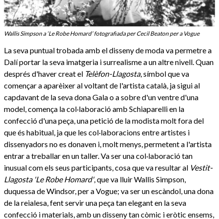
Wallis Simpson a ‘Le Robe Homard’ fotografiada per Cecil Beaton per a Vogue
La seva puntual trobada amb el disseny de moda va permetre a
Dalí portar la seva imatgeria i surrealisme a un altre nivell. Quan
després d'haver creat el
Telèfon-Llagosta
, símbol que va
començar a aparèixer al voltant de l'artista català, ja sigui al
capdavant de la seva dona Gala o a sobre d'un ventre d'una
model, comença la col·laboració amb Schiaparelli en la
confecció d'una peça, una petició de la modista molt fora del
que és habitual, ja que les col·laboracions entre artistes i
dissenyadors no es donaven i, molt menys, permetent a l'artista
entrar a treballar en un taller. Va ser una col·laboració tan
inusual com els seus participants, cosa que va resultar al
Vestit-
Llagosta 'Le Robe Homard'
, que va lluir Wallis Simpson,
duquessa de Windsor, per a Vogue; va ser un escàndol, una dona
de la reialesa, fent servir una peça tan elegant en la seva
confecció i materials, amb un disseny tan còmic i eròtic ensems,