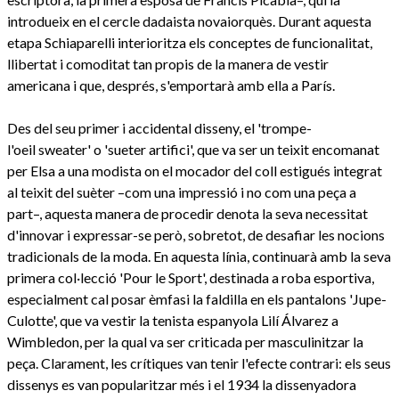
introdueix en el cercle dadaista novaiorquès. Durant aquesta
etapa Schiaparelli interioritza els conceptes de funcionalitat,
llibertat i comoditat tan propis de la manera de vestir
americana i que, després, s'emportarà amb ella a París.
Des del seu primer i accidental disseny, el 'trompe-
l'oeil sweater' o 'sueter artifici', que va ser un teixit encomanat
per Elsa a una modista on el mocador del coll estigués integrat
al teixit del suèter –com una impressió i no com una peça a
part–, aquesta manera de procedir denota la seva necessitat
d'innovar i expressar-se però, sobretot, de desafiar les nocions
tradicionals de la moda. En aquesta línia, continuarà amb la seva
primera col·lecció 'Pour le Sport', destinada a roba esportiva,
especialment cal posar èmfasi la faldilla en els pantalons 'Jupe-
Culotte', que va vestir la tenista espanyola Lilí Álvarez a
Wimbledon, per la qual va ser criticada per masculinitzar la
peça. Clarament, les crítiques van tenir l'efecte contrari: els seus
dissenys es van popularitzar més i el 1934 la dissenyadora