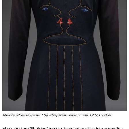
Abric de nit, dissenyat per Elsa Schiaparelli i Jean Cocteau, 1937, Londres
El seu perfum 'Shoking' va ser dissenyat per l'artista argentina