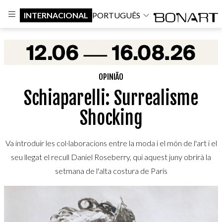
INTERNACIONAL
PORTUGUÊS
OPINIÃO
Schiaparelli: Surrealisme
Shocking
Va introduir les col·laboracions entre la moda i el món de l'art i el
seu llegat el recull Daniel Roseberry, qui aquest juny obrirà la
setmana de l'alta costura de París