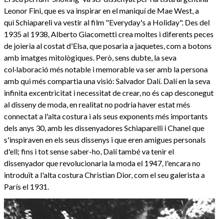
Leonor Fini, que es va inspirar en el maniquí de Mae West, a
qui Schiapareli va vestir al film "Everyday's a Holiday". Des del
1935 al 1938, Alberto Giacometti crea moltes i diferents peces
de joieria al costat d'Elsa, que posaria a jaquetes, com a botons
amb imatges mitològiques. Però, sens dubte, la seva
col·laboració més notable i memorable va ser amb la persona
amb qui més compartia una visió: Salvador Dalí. Dalí en la seva
infinita excentricitat i necessitat de crear, no és cap desconegut
al disseny de moda, en realitat no podria haver estat més
connectat a l'alta costura i als seus exponents més importants
dels anys 30, amb les dissenyadores Schiaparelli i Chanel que
s'inspiraven en els seus dissenys i que eren amigues personals
d'ell; fins i tot sense saber-ho, Dalí també va tenir el
dissenyador que revolucionaria la moda el 1947, l'encara no
introduït a l'alta costura Christian Dior, com el seu galerista a
París el 1931.