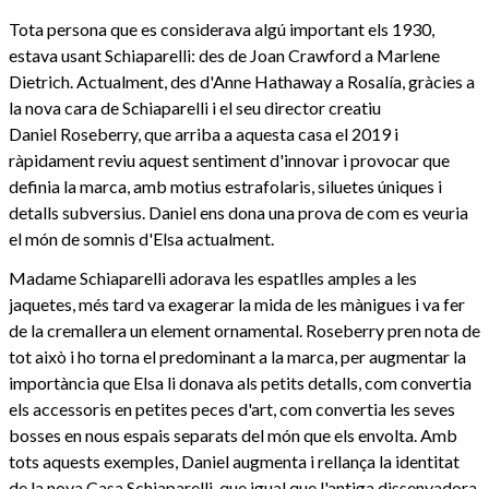
Tota persona que es considerava algú important els 1930,
estava usant Schiaparelli: des de Joan Crawford a Marlene
Dietrich. Actualment, des d'Anne Hathaway a Rosalía, gràcies a
la nova cara de Schiaparelli i el seu director creatiu
Daniel Roseberry, que arriba a aquesta casa el 2019 i
ràpidament reviu aquest sentiment d'innovar i provocar que
definia la marca, amb motius estrafolaris, siluetes úniques i
detalls subversius. Daniel ens dona una prova de com es veuria
el món de somnis d'Elsa actualment.
Madame Schiaparelli adorava les espatlles amples a les
jaquetes, més tard va exagerar la mida de les mànigues i va fer
de la cremallera un element ornamental. Roseberry pren nota de
tot això i ho torna el predominant a la marca, per augmentar la
importància que Elsa li donava als petits detalls, com convertia
els accessoris en petites peces d'art, com convertia les seves
bosses en nous espais separats del món que els envolta. Amb
tots aquests exemples, Daniel augmenta i rellança la identitat
de la nova Casa Schiaparelli, que igual que l'antiga dissenyadora,