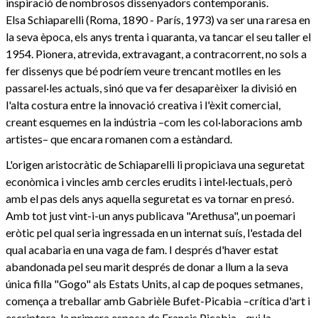
inspiració de nombrosos dissenyadors contemporanis.
Elsa Schiaparelli (Roma, 1890 - París, 1973) va ser una raresa en
la seva època, els anys trenta i quaranta, va tancar el seu taller el
1954. Pionera, atrevida, extravagant, a contracorrent, no sols a
fer dissenys que bé podríem veure trencant motlles en les
passarel·les actuals, sinó que va fer desaparèixer la divisió en
l'alta costura entre la innovació creativa i l'èxit comercial,
creant esquemes en la indústria –com les col·laboracions amb
artistes– que encara romanen com a estàndard.
L'origen aristocràtic de Schiaparelli li propiciava una seguretat
econòmica i vincles amb cercles erudits i intel·lectuals, però
amb el pas dels anys aquella seguretat es va tornar en presó.
Amb tot just vint-i-un anys publicava "Arethusa", un poemari
eròtic pel qual seria ingressada en un internat suís, l'estada del
qual acabaria en una vaga de fam. I després d'haver estat
abandonada pel seu marit després de donar a llum a la seva
única filla "Gogo" als Estats Units, al cap de poques setmanes,
comença a treballar amb Gabrièle Bufet-Picabia –crítica d'art i
escriptora, la primera esposa de Francis Picabia–, qui la