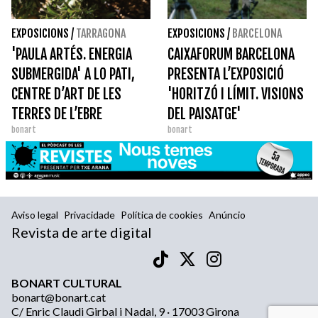
EXPOSICIONS
/
TARRAGONA
EXPOSICIONS
/
BARCELONA
'PAULA ARTÉS. ENERGIA
CAIXAFORUM BARCELONA
SUBMERGIDA' A LO PATI,
PRESENTA L’EXPOSICIÓ
CENTRE D’ART DE LES
'HORITZÓ I LÍMIT. VISIONS
TERRES DE L’EBRE
DEL PAISATGE'
bonart
bonart
Aviso legal
Privacidade
Política de cookies
Anúncio
Revista de arte digital
BONART CULTURAL
bonart@bonart.cat
C/ Enric Claudi Girbal i Nadal, 9 · 17003 Girona