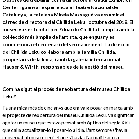
Center i guanyar experiència al Teatre Nacional de
Catalunya, la catalana Mireia Massagué va assumir el
càrrec de directora del Chillida Leku l'octubre del 2018. El
museu va ser fundat per Eduardo Chillida i compta amb la
col·lecció més àmplia de l’artista, que enguany es
commemora el centenari del seu naixement. La direcció
del Chillida Leku col·labora amb la família Chillida,
propietaris de la finca, i amb la galeria internacional
Hauser & Wirth, responsables de la gestió del museu.
Com ha sigut el procés de reobertura del museu Chillida
Leku?
Fa una mica més de cinc anys que em vaig posar en marxa amb
el projecte de reobertura del museu Chillida Leku. Va significar
agafar un museu que estava pensat amb òptica del segle XX i
que calia actualitzar-lo i posar-lo al dia. L'art sempre s'havia
conservat al museu, però el que s'havia d'actualitzar era