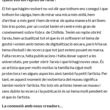
El fet que hàgim reobert no vol dir que tothom ens conegui i que
tothom ho sàpiga, hem de mirar una mica més enllà, hem
d’arribar a més gent i hem de mirar de quina manera hi arribem.
Són tres potes, per un costat tenim el centre més gran de
coneixement sobre l’obra de Chillida. Tenim un repte obrint
l’arxiu, hem actualitzat tot el que és el
software
i el tema de
gestió i estem amb temes de digitalització encara, però hi ha un
tema d’estudi i de recerca que tot just estem posant en marxa.
Falta recerca, falta publicacions i falta donar suport a les
universitats, per poder obrir l’arxiu i que hi hagi noves veus. És
un artista que per molts motius la família ha sigut molt
protectora i en alguns aspectes això també fa petit l’artista. Per
tant, en aquest moment de reobertura del museu significa
també reobrir l’artista. No tots els artistes tenen un museu i
sens dubte la recerca i la publicació és un tema molt pendent en
el que és l’artista.
La connexió amb nous creadors…