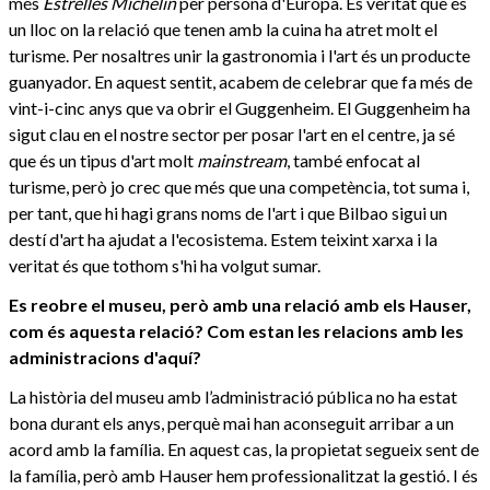
més
Estrelles Michelin
per persona d'Europa. És veritat que és
un lloc on la relació que tenen amb la cuina ha atret molt el
turisme. Per nosaltres unir la gastronomia i l'art és un producte
guanyador. En aquest sentit, acabem de celebrar que fa més de
vint-i-cinc anys que va obrir el Guggenheim. El Guggenheim ha
sigut clau en el nostre sector per posar l'art en el centre, ja sé
que és un tipus d'art molt
mainstream
, també enfocat al
turisme, però jo crec que més que una competència, tot suma i,
per tant, que hi hagi grans noms de l'art i que Bilbao sigui un
destí d'art ha ajudat a l'ecosistema. Estem teixint xarxa i la
veritat és que tothom s'hi ha volgut sumar.
Es reobre el museu, però amb una relació amb els Hauser,
com és aquesta relació? Com estan les relacions amb les
administracions d'aquí?
La història del museu amb l’administració pública no ha estat
bona durant els anys, perquè mai han aconseguit arribar a un
acord amb la família. En aquest cas, la propietat segueix sent de
la família, però amb Hauser hem professionalitzat la gestió. I és