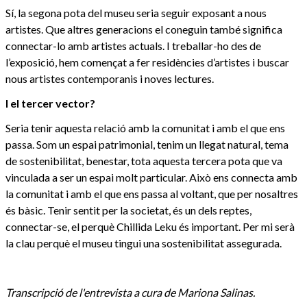
Sí, la segona pota del museu seria seguir exposant a nous
artistes. Que altres generacions el coneguin també significa
connectar-lo amb artistes actuals. I treballar-ho des de
l’exposició, hem començat a fer residències d’artistes i buscar
nous artistes contemporanis i noves lectures.
I el tercer vector?
Seria tenir aquesta relació amb la comunitat i amb el que ens
passa. Som un espai patrimonial, tenim un llegat natural, tema
de sostenibilitat, benestar, tota aquesta tercera pota que va
vinculada a ser un espai molt particular. Això ens connecta amb
la comunitat i amb el que ens passa al voltant, que per nosaltres
és bàsic. Tenir sentit per la societat, és un dels reptes,
connectar-se, el perquè Chillida Leku és important. Per mi serà
la clau perquè el museu tingui una sostenibilitat assegurada.
Transcripció de l'entrevista a cura de Mariona Salinas.