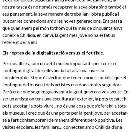
nostra tasca és no només recuperar la seva obra sinó també el
seu pensament, la seva manera de treballar, l'obra pública i
buscar les connexions amb les noves generacions. Ens passa
que quan anem pel món tothom qui té més de cinquanta anys
coneix a Chillida, en canvi, la gent més jove no ha estat un
referent per a ells.
Els reptes de la digitalització versus el fet físic.
Per nosaltres, som un petit museu important i per tenir un
contingut digital de rellevància fa falta una inversió
considerable. Sí que és veritat que tenim xarxes socials i que el
contingut del museu i dels artistes ens dona molts seguidors.
Però crec que seguim guanyant a la gent quan ens ve a veure. En
ser un artista on tens una escultura a l’exterior, la pots tocar, t’hi
pots acostar, la pots viure... no és una cosa que s'ofereixi a tots
els museus. I crec que és una porta per la gent jove, per acostar-
se a l’art contemporani de manera diferent però positiva. Les
visites escolars, les familiars… connecten amb Chillida d’una