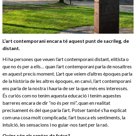
L’art contemporani encara té aquest punt de sacríleg, de
distant.
Hi ha persones que veuen l’art contemporani distant, elitista o
que no és per a ells… quan l’art contemporani parla de nosaltres
en aquest precís moment. L’art que veiem d’altres èpoques parla
de la història de les altres èpoques, en canvi, l’art contemporani
ens parla de la nostra i hauria de ser la que més ens interessés.
És curiós com no tenim aquesta educació i tenim aquestes
barreres encara de dir “no és per mi”, quan en realitat
precisament és del que parla l’art. Potser també s’ha explicat
com una cosa molt complicada; l’art busca els sentiments, la
intuïció, les sensacions i no guiar-nos tant per la raó.
Quins són els reptes de futur?