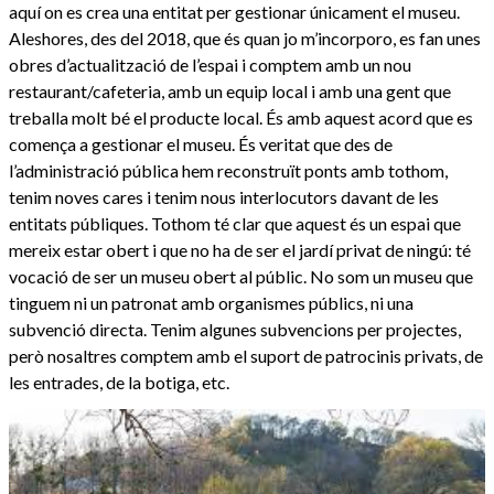
aquí on es crea una entitat per gestionar únicament el museu.
Aleshores, des del 2018, que és quan jo m’incorporo, es fan unes
obres d’actualització de l’espai i comptem amb un nou
restaurant/cafeteria, amb un equip local i amb una gent que
treballa molt bé el producte local. És amb aquest acord que es
comença a gestionar el museu. És veritat que des de
l’administració pública hem reconstruït ponts amb tothom,
tenim noves cares i tenim nous interlocutors davant de les
entitats públiques. Tothom té clar que aquest és un espai que
mereix estar obert i que no ha de ser el jardí privat de ningú: té
vocació de ser un museu obert al públic. No som un museu que
tinguem ni un patronat amb organismes públics, ni una
subvenció directa. Tenim algunes subvencions per projectes,
però nosaltres comptem amb el suport de patrocinis privats, de
les entrades, de la botiga, etc.