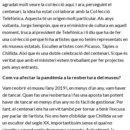
agradat molt veure la col·lecció aquí. I ara, perseguint el
centenari, la idea ha estat col·laborar amb la Col·lecció
Telefònica. Aquesta té un origen molt particular. Als anys
vuitanta, Jorge Semprún, que era el ministre de cultura en aquell
moment, truca al president de Telefònica i li diu que ha de fer
una col·lecció perquè hi ha artistes que no tenim representats en
els museus estatals. Escullen artistes com Picasso, Tàpies o
Chillida. Així que és una doble celebració del centenari. Sí que és
veritat que amb el ministeri estem treballant per fer projectes
pels anys entrants.
Com va afectar la pandèmia a la reobertura del museu?
Vam reobrir el museu l’any 2019 i, en menys d’un any, vam haver
de tancar. Quan fas una reobertura i fas una aposta tan potent
haver de tancar en menys d’un any no és fàcil de gestionar. Per
tant, el centenari ens ha servit també per tornar a tenir l’excusa
per parlar de l’artista. No ens hem d’oblidar que Chillida va ser
un escultor del segle XX, importantíssim sense el qual no
s’explica aquest segle de manera correcta. Actualment, la