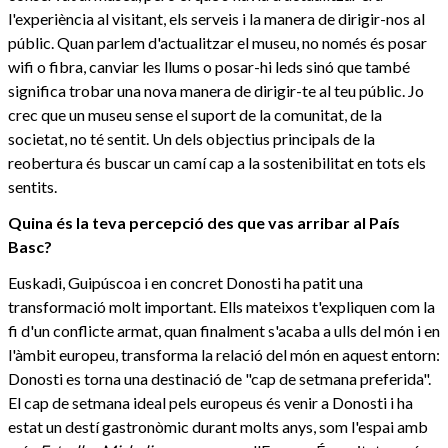
l'experiència al visitant, els serveis i la manera de dirigir-nos al
públic. Quan parlem d'actualitzar el museu, no només és posar
wifi o fibra, canviar les llums o posar-hi leds sinó que també
significa trobar una nova manera de dirigir-te al teu públic. Jo
crec que un museu sense el suport de la comunitat, de la
societat, no té sentit. Un dels objectius principals de la
reobertura és buscar un camí cap a la sostenibilitat en tots els
sentits.
Quina és la teva percepció des que vas arribar al País
Basc?
Euskadi, Guipúscoa i en concret Donosti ha patit una
transformació molt important. Ells mateixos t'expliquen com la
fi d'un conflicte armat, quan finalment s'acaba a ulls del món i en
l'àmbit europeu, transforma la relació del món en aquest entorn:
Donosti es torna una destinació de "cap de setmana preferida".
El cap de setmana ideal pels europeus és venir a Donosti i ha
estat un destí gastronòmic durant molts anys, som l'espai amb