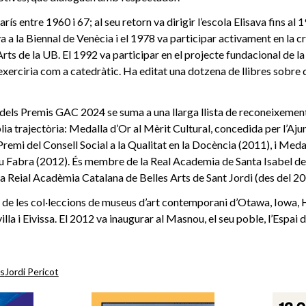
arís entre 1960 i 67; al seu retorn va dirigir l’escola Elisava fins al
 a la Biennal de Venècia i el 1978 va participar activament en la c
Arts de la UB. El 1992 va participar en el projecte fundacional de la
erciria com a catedràtic. Ha editat una dotzena de llibres sobre di
dels Premis GAC 2024 se suma a una llarga llista de reconeixement
plia trajectòria: Medalla d’Or al Mèrit Cultural, concedida per l’Aj
remi del Consell Social a la Qualitat en la Docència (2011), i Medal
 Fabra (2012). És membre de la Real Academia de Santa Isabel de 
 la Reial Acadèmia Catalana de Belles Arts de Sant Jordi (des del 2
de les col·leccions de museus d’art contemporani d’Otawa, Iowa, H
illa i Eivissa. El 2012 va inaugurar al Masnou, el seu poble, l’Espai 
os
Jordi Pericot