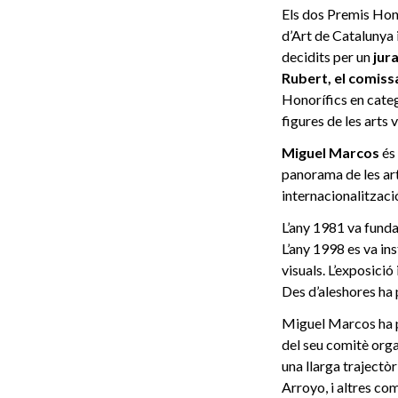
Els dos Premis Hono
d’Art de Catalunya 
decidits per un
jura
Rubert, el comissa
Honorífics en categ
figures de les arts 
Miguel Marcos
és 
panorama de les art
internacionalització
L’any 1981 va funda
L’any 1998 es va ins
visuals. L’exposició
Des d’aleshores ha 
Miguel Marcos ha pa
del seu comitè org
una llarga trajectò
Arroyo, i altres co