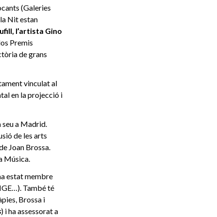
ocants (Galeries
la Nit estan
fill, l’artista Gino
 dos Premis
ctòria de grans
etament vinculat al
al en la projecció i
a seu a Madrid.
usió de les arts
 de Joan Brossa.
la Música.
n’ha estat membre
 CIGE…). També té
àpies, Brossa i
s
) i ha assessorat a