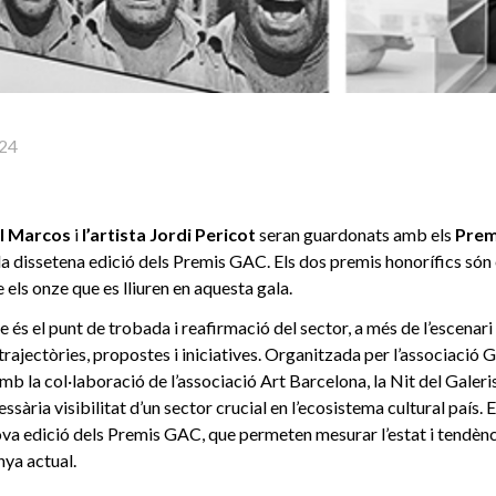
24
el Marcos
i
l’artista Jordi Pericot
seran guardonats amb els
Prem
la dissetena edició dels Premis GAC. Els dos premis honorífics són 
els onze que es lliuren en aquesta gala.
 és el punt de trobada i reafirmació del sector, a més de l’escenari
rajectòries, propostes i iniciatives. Organitzada per l’associació G
b la col·laboració de l’associació Art Barcelona, la Nit del Galeri
cessària visibilitat d’un sector crucial en l’ecosistema cultural país. 
va edició dels Premis GAC, que permeten mesurar l’estat i tendènci
unya actual.