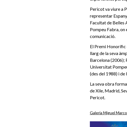
Pericot va viure a P
representar Espanya
Facultat de Belles 
Pompeu Fabra, on ex
comunicació.
El Premi Honorífic 
llarg de la seva àm
Barcelona (2006); P
Universitat Pompeu
(des del 1988) i de
La seva obra forma 
de Xile, Madrid, Sev
Pericot.
Galeria Miguel Marc