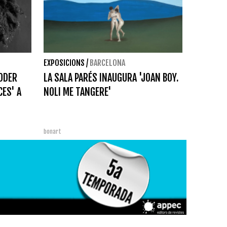
EXPOSICIONS
/
BARCELONA
PODER
LA SALA PARÉS INAUGURA 'JOAN BOY.
CES' A
NOLI ME TANGERE'
bonart