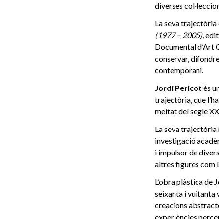
diverses col·leccio
La seva trajectòria 
(1977 – 2005),
edit
Documental d’Art C
conservar, difondre 
contemporani.
Jordi Pericot
és un
trajectòria, que l’h
meitat del segle X
La seva trajectòria 
investigació acadèm
i impulsor de diver
altres figures com 
L’obra plàstica de J
seixanta i vuitanta
creacions abstractes
experiències perce