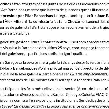
rífics estan atorgats per les juntes de les dues associacions conv
i Art Barcelona), mentre que la resta de guardons que es lliuraran a 
t presidit per Pilar Parcerisas
i integrat també pel
crític Juan Bu
ri Àlex Mitrani i la comissària Natalia Chocarro
. L’anunci dels
ories de galerista i d’artista, suposen un reconeixement de la traje
visuals a Catalunya.
galerista, gestor cultural i col·leccionista. El seu nom apareix estr
s visuals a la Barcelona dels últims 25 anys, com una peça fonament
 del galerisme, a partir d’uns codis de rigor i qualitat.
r a Saragossa la seva primera galeria i sis anys després va obrir un
tal·lar a Barcelona, des d’on ha pivotat una sòlida trajectòria de dif
 inicial de la seva galeria a Barcelona va ser
Quatre emplaçaments
,
presentat més de 140 mostres en el seu espai a tocar del Palau de 
rticipat en les fires més rellevants del sector (Arco –de la qual 
anitzador en diverses ocasions–, Basilea, Chicago, Colònia, FIAC,
ria com a comissari en exposicions institucionals (les dedicades a T
m
La realitat desautoritzada
i
El agua y sus sueños contemporáneo