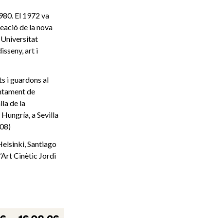
 1980. El 1972 va
reació de la nova
 Universitat
sseny, art i
s i guardons al
untament de
la de la
Hungría, a Sevilla
008)
elsinki, Santiago
d’Art Cinètic Jordi