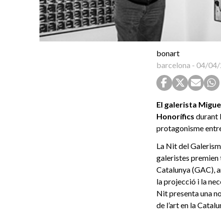
bonart
barcelona
-
04/04/
El galerista Migu
Honorífics
durant 
protagonisme entre 
La Nit del Galerisme
galeristes premien t
Catalunya (GAC), am
la projecció i la ne
Nit presenta una no
de l’art en la Catal