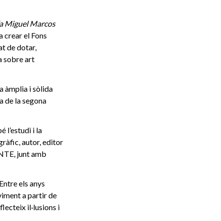
ría Miguel Marcos
a crear el Fons
t de dotar,
a sobre art
a àmplia i sòlida
ya de la segona
 l’estudi i la
ràfic, autor, editor
ENTE, junt amb
 Entre els anys
viment a partir de
ecteix il·lusions i