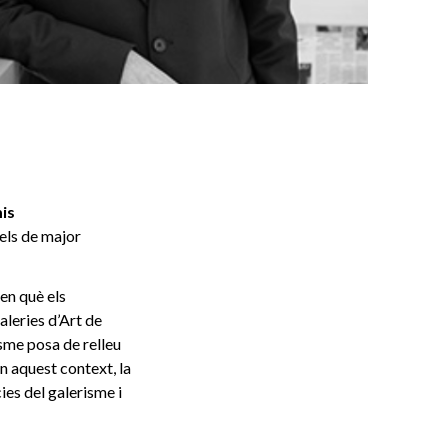
is
els de major
 en què els
aleries d’Art de
sme posa de relleu
En aquest context, la
es del galerisme i