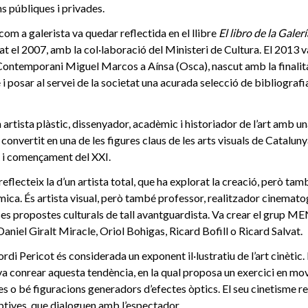
ns públiques i privades.
com a galerista va quedar reflectida en el llibre
El libro de la Gale
at el 2007, amb la col·laboració del Ministeri de Cultura. El 2013 v
ontemporani Miguel Marcos a Aínsa (Osca), nascut amb la finalita
i posar al servei de la societat una acurada selecció de bibliografi
 artista plàstic, dissenyador, acadèmic i historiador de l’art amb un
a convertit en una de les figures claus de les arts visuals de Catalun
X i començament del XXI.
reflecteix la d’un artista total, que ha explorat la creació, però també
ica. És artista visual, però també professor, realitzador cinematog
ses propostes culturals de tall avantguardista. Va crear el grup M
Daniel Giralt Miracle, Oriol Bohigas, Ricard Bofill o Ricard Salvat.
ordi Pericot és considerada un exponent il·lustratiu de l’art cinètic.
 va conrear aquesta tendència, en la qual proposa un exercici en mo
 o bé figuracions generadors d’efectes òptics. El seu cinetisme refl
ptives, que dialoguen amb l’espectador.