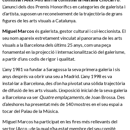
L’anunci dels dos Premis Honorífics en categories de galerista i
d’artista, suposen un reconeixement de la trajectòria de grans
figures de les arts visuals a Catalunya.
Miguel Marcos
és galerista, gestor cultural i col·leccionista. El
seu nom apareix estretament vinculat al panorama de les arts
visuals a la Barcelona dels últims 25 anys, com una peça
fonamental en la projecció i internacionalització del galerisme,
a partir d’uns codis de rigor i qualitat.
L’any 1981 va fundar a Saragossa la seva primera galeria i sis
anys després va obrir una seu a Madrid. L’any 1998 es va
instal·lar a Barcelona, des d’on ha pivotat una sòlida trajectòria
de difusió de les arts visuals. L’exposició inicial de la seva galeria
a Barcelona va ser
Quatre emplaçaments
, de Joan Brossa. Des
d’aleshores ha presentat més de 140 mostres en el seu espai a
tocar del Palau de la Música.
Miguel Marcos ha participat en les fires més rellevants del
sector (Arco –de la qual n’ha estat membre del seu comitè