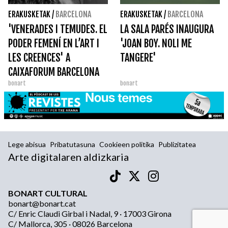
ERAKUSKETAK
/
BARCELONA
ERAKUSKETAK
/
BARCELONA
'VENERADES I TEMUDES. EL
LA SALA PARÉS INAUGURA
PODER FEMENÍ EN L’ART I
'JOAN BOY. NOLI ME
LES CREENCES' A
TANGERE'
CAIXAFORUM BARCELONA
bonart
bonart
Lege abisua
Pribatutasuna
Cookieen politika
Publizitatea
Arte digitalaren aldizkaria
BONART CULTURAL
bonart@bonart.cat
C/ Enric Claudi Girbal i Nadal, 9 · 17003 Girona
C/ Mallorca, 305 · 08026 Barcelona