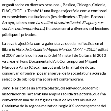
organitzador en diverses ocasions–, Basilea, Chicago, Colònia,
FIAC, CIGE…). També té una llarga trajectòria com a comissari
en exposicions institucionals (les dedicades a Tàpies, Brossa i
Arroyo, i altres com
La realitat desautoritzada
i
El agua y sus
sueños contemporáneos
) i ha assessorat a diverses col·leccions
públiques i privades.
La seva trajectòria com a galerista va quedar reflectida en el
llibre
El libro de la Galería Miguel Marcos (1977 – 2005),
editat
el 2007, amb la col·laboració del Ministeri de Cultura. El 2013
va crear el Fons Documental d’Art Contemporani Miguel
Marcos a Aínsa (Osca), nascut amb la finalitat de dotar,
conservar, difondre i posar al servei de la societat una acurada
selecció de bibliografia sobre art contemporani.
Jordi Pericot
és un artista plàstic, dissenyador, acadèmic i
historiador de l’art amb una àmplia i sòlida trajectòria, que l’ha
convertit en una de les figures claus de les arts visuals de
Catalunya de la segona meitat del segle XX i començament del