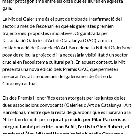
major protagonisme entre els onze que es lliuren en aquesta
gala.
La Nit del Galerisme és el punt de trobada i reafirmació del
sector, a més de l’escenari en què els galeristes premien
trajectòries, propostes i iniciatives. Organitzada per
l’associació Galeries d’Art de Catalunya (GAC), amb la
col·laboració de l’associació Art Barcelona, la Nit del Galerisme
posa de relleu la projecció i la necessària visibilitat d’un sector
crucial en l’ecosistema cultural país. En aquest context, la Nit
presenta una nova edició dels Premis GAC, que permeten
mesurar l’estat i tendències del galerisme i de l’art en la
Catalunya actual.
Els dos Premis Honorífics estan atorgats per les juntes de les
dues associacions convocants (Galeries d’Art de Catalunya i Art
Barcelona), mentre que la resta de guardons que es lliuraran a la
Nit estan decidits per un
jurat presidit per Pilar Parcerisas
i
integrat també pel
crític Juan Bufill, l’artista Gino Rubert, el
comissari Àlex Mitrani i la comissària Natalia Chocarro
.