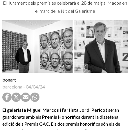
El lliurament dels premis es celebrarà el 28 de maig al Macba en
el marc de la Nit del Galerisme
bonart
barcelona
-
04/04/24
El galerista Miguel Marcos
i
l’artista Jordi Pericot
seran
guardonats amb els
Premis Honorífics
durant la dissetena
edició dels Premis GAC. Els dos premis honorífics són els de