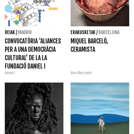
DEIAK
/
MADRID
ERAKUSKETAK
/
BARCELONA
CONVOCATÒRIA 'ALIANCES
MIQUEL BARCELÓ,
PER A UNA DEMOCRÀCIA
CERAMISTA
CULTURAL' DE LA LA
FUNDACIÓ DANIEL I
bonart
Aina Mercader
NINA CARASSO