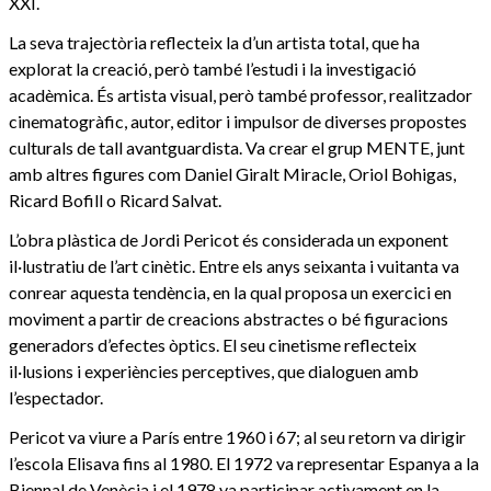
XXI.
La seva trajectòria reflecteix la d’un artista total, que ha
explorat la creació, però també l’estudi i la investigació
acadèmica. És artista visual, però també professor, realitzador
cinematogràfic, autor, editor i impulsor de diverses propostes
culturals de tall avantguardista. Va crear el grup MENTE, junt
amb altres figures com Daniel Giralt Miracle, Oriol Bohigas,
Ricard Bofill o Ricard Salvat.
L’obra plàstica de Jordi Pericot és considerada un exponent
il·lustratiu de l’art cinètic. Entre els anys seixanta i vuitanta va
conrear aquesta tendència, en la qual proposa un exercici en
moviment a partir de creacions abstractes o bé figuracions
generadors d’efectes òptics. El seu cinetisme reflecteix
il·lusions i experiències perceptives, que dialoguen amb
l’espectador.
Pericot va viure a París entre 1960 i 67; al seu retorn va dirigir
l’escola Elisava fins al 1980. El 1972 va representar Espanya a la
Biennal de Venècia i el 1978 va participar activament en la