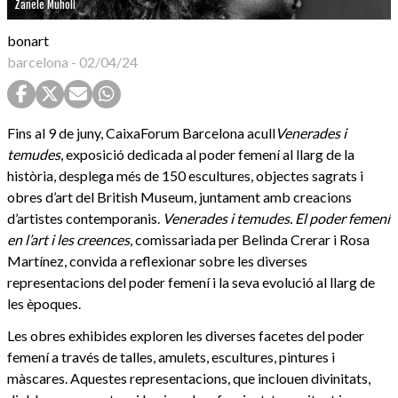
Zanele Muholi
bonart
barcelona
-
02/04/24
Fins al 9 de juny, CaixaForum Barcelona acull
Venerades i
temudes
, exposició dedicada al poder femení al llarg de la
història, desplega més de 150 escultures, objectes sagrats i
obres d’art del British Museum, juntament amb creacions
d’artistes contemporanis.
Venerades i temudes. El poder femení
en l’art i les creences
, comissariada per Belinda Crerar i Rosa
Martínez, convida a reflexionar sobre les diverses
representacions del poder femení i la seva evolució al llarg de
les èpoques.
Les obres exhibides exploren les diverses facetes del poder
femení a través de talles, amulets, escultures, pintures i
màscares. Aquestes representacions, que inclouen divinitats,