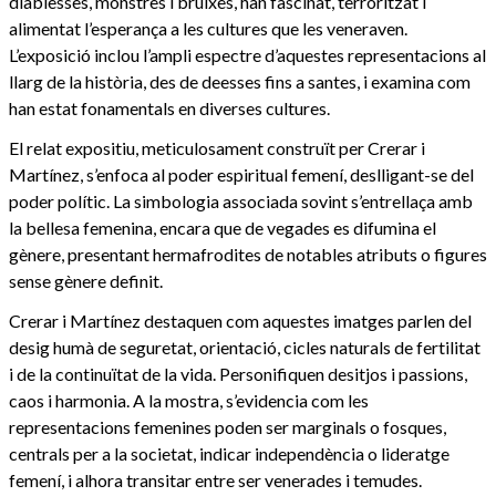
diablesses, monstres i bruixes, han fascinat, terroritzat i
alimentat l’esperança a les cultures que les veneraven.
L’exposició inclou l’ampli espectre d’aquestes representacions al
llarg de la història, des de deesses fins a santes, i examina com
han estat fonamentals en diverses cultures.
El relat expositiu, meticulosament construït per Crerar i
Martínez, s’enfoca al poder espiritual femení, deslligant-se del
poder polític. La simbologia associada sovint s’entrellaça amb
la bellesa femenina, encara que de vegades es difumina el
gènere, presentant hermafrodites de notables atributs o figures
sense gènere definit.
Crerar i Martínez destaquen com aquestes imatges parlen del
desig humà de seguretat, orientació, cicles naturals de fertilitat
i de la continuïtat de la vida. Personifiquen desitjos i passions,
caos i harmonia. A la mostra, s’evidencia com les
representacions femenines poden ser marginals o fosques,
centrals per a la societat, indicar independència o lideratge
femení, i alhora transitar entre ser venerades i temudes.