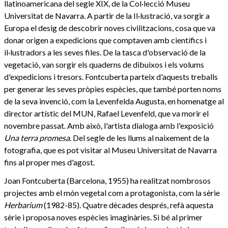
llatinoamericana del segle XIX, de la Col·lecció Museu
Universitat de Navarra. A partir de la Il·lustració, va sorgir a
Europa el desig de descobrir noves civilitzacions, cosa que va
donar origen a expedicions que comptaven amb científics i
il·lustradors a les seves files. De la tasca d'observació de la
vegetació, van sorgir els quaderns de dibuixos i els volums
d'expedicions i tresors. Fontcuberta parteix d'aquests treballs
per generar les seves pròpies espècies, que també porten noms
de la seva invenció, com la Levenfelda Augusta, en homenatge al
director artístic del MUN, Rafael Levenfeld, que va morir el
novembre passat. Amb això, l'artista dialoga amb l'exposició
Una terra promesa
. Del segle de les llums al naixement de la
fotografia, que es pot visitar al Museu Universitat de Navarra
fins al proper mes d'agost.
Joan Fontcuberta (Barcelona, ​​1955) ha realitzat nombrosos
projectes amb el món vegetal com a protagonista, com la sèrie
Herbarium
(1982-85). Quatre dècades després, refà aquesta
sèrie i proposa noves espècies imaginàries. Si bé al primer