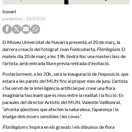
bonart
pamplona
-
18/03/24
El Museu Universitat de Navarra presenta, el 20 de març, la
darrera creació del fotògraf Joan Fontcuberta,
Florilegium
. El
mateix dia 20 de març a les 19h. tindrà lloc una masterclass de
l'artista, amb entrada lliure prèvia retirada d'invitació.
Posteriorment, a les 20h., serà la inauguració de l'exposició, que
estarà a les parets del MUN fins al proper mes de juny. L'artista
s'ha servit de la intel·ligència artificial per crear una flora
imaginària fascinant que es mou entre la realitat i la ficció. En
paraules del director Artístic del MUN, Valentín Vallhonrat,
“afronta qüestions que afecten la naturalesa, l'aparença i la
imatge dels éssers sensibles i les coses”.
Florilegium
s'inspira en els gravats i els dibuixos de flora