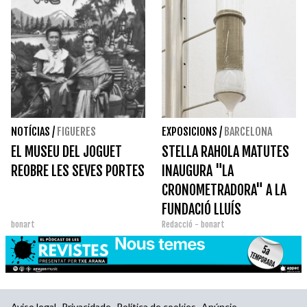
NOTÍCIAS
/
FIGUERES
EXPOSICIONS
/
BARCELONA
EL MUSEU DEL JOGUET
STELLA RAHOLA MATUTES
REOBRE LES SEVES PORTES
INAUGURA "LA
CRONOMETRADORA" A LA
FUNDACIÓ LLUÍS
bonart
Redacció - bonart
COROMINA
Aviso legal
Privacidade
Política de cookies
Anúncio