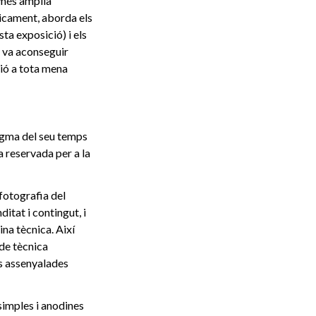
a més àmplia
gicament, aborda els
ta exposició) i els
r va aconseguir
ció a tota mena
digma del seu temps
a reservada per a la
fotografia del
itat i contingut, i
ina tècnica. Així
 de tècnica
es assenyalades
simples i anodines