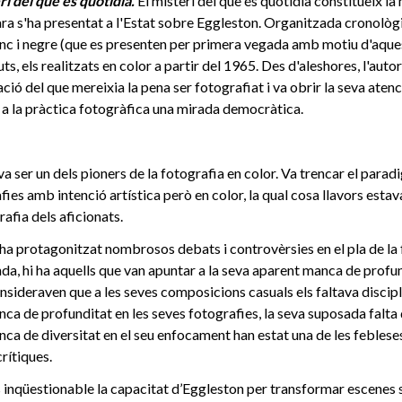
ri del que és quotidià.
El misteri del que és quotidià constitueix l
ara s'ha presentat a l'Estat sobre Eggleston. Organitzada cronolò
anc i negre (que es presenten per primera vegada amb motiu d'aques
s, els realitzats en color a partir del 1965. Des d'aleshores, l'auto
ció del que mereixia la pena ser fotografiat i va obrir la seva aten
 a la pràctica fotogràfica una mirada democràtica.
a ser un dels pioners de la fotografia en color. Va trencar el para
fies amb intenció artística però en color, la qual cosa llavors estav
rafia dels aficionats.
 ha protagonitzat nombrosos debats i controvèrsies en el pla de la 
da, hi ha aquells que van apuntar a la seva aparent manca de profund
consideraven que a les seves composicions casuals els faltava discipl
nca de profunditat en les seves fotografies, la seva suposada falta
nca de diversitat en el seu enfocament han estat una de les febles
rítiques.
 inqüestionable la capacitat d’Eggleston per transformar escenes 