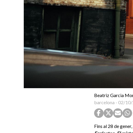
Beatriz Garcia Mo
barcelona
-
02/10/
Fins al 28 de gener,