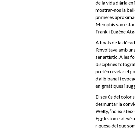
de la vida diària e
mostrar-nos la bell
primeres aproximaci
Memphis van estar 
Frank i Eugène Atg
A finals de la dèca
l’envoltava amb una 
ser artístic. A les
disciplines fotogrà
pretén revelar el p
d’allò banal i evoca
enigmàtiques i sugg
El seu ús del color
desmuntar la convic
Welty, “no existeix
Eggleston esdevé un
riquesa del que som 