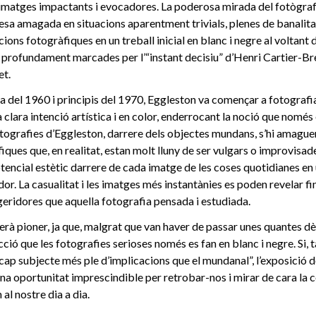
n imatges impactants i evocadores. La poderosa mirada del fotògra
esa amagada en situacions aparentment trivials, plenes de banalita
ons fotogràfiques en un treball inicial en blanc i negre al voltant 
profundament marcades per l’“instant decisiu” d’Henri Cartier-Br
et.
da del 1960 i principis del 1970, Eggleston va començar a fotografia
clara intenció artística i en color, enderrocant la noció que només 
 fotografies d’Eggleston, darrere dels objectes mundans, s’hi amague
fiques que, en realitat, estan molt lluny de ser vulgars o improvisa
otencial estètic darrere de cada imatge de les coses quotidianes en
dor. La casualitat i les imatges més instantànies es poden revelar fi
eridores que aquella fotografia pensada i estudiada.
 serà pioner, ja que, malgrat que van haver de passar unes quantes d
ció que les fotografies serioses només es fan en blanc i negre. Si,
 cap subjecte més ple d’implicacions que el mundanal”, l’exposició 
a oportunitat imprescindible per retrobar-nos i mirar de cara la c
al nostre dia a dia.