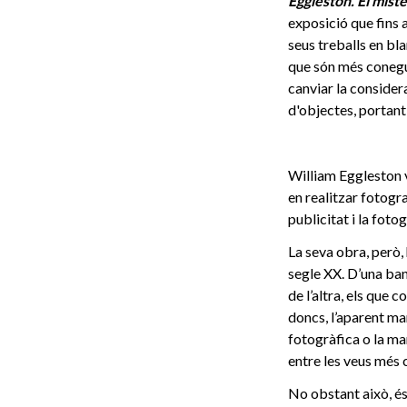
Eggleston. El miste
exposició que fins 
seus treballs en bl
que són més conegut
canviar la considera
d'objectes, portant
William Eggleston v
en realitzar fotogra
publicitat i la fotog
La seva obra, però,
segle XX. D’una ban
de l’altra, els que 
doncs, l’aparent ma
fotogràfica o la ma
entre les veus més c
No obstant això, és