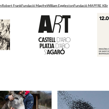
on
Robert Frank
Fundació Mapfre
William Eggleston
Fundació MAPFRE KBr