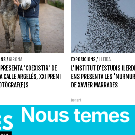
ONS
/
GIRONA
EXPOSICIONS
/
LLEIDA
I PRESENTA 'COEXISTIR' DE
L'INSTITUT D'ESTUDIS ILER
LA CALLE ARGELÉS, XXI PREMI
ENS PRESENTA LES 'MURMUR
OTÒGRAF(E)S
DE XAVIER MARRADES
bonart