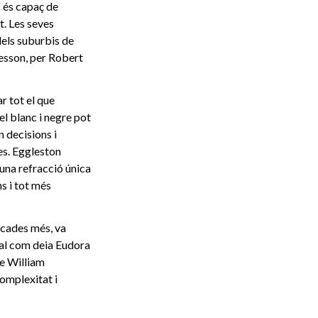
f és capaç de
t. Les seves
dels suburbis de
esson, per Robert
r tot el que
el blanc i negre pot
n decisions i
des. Eggleston
 una refracció única
ns i tot més
ècades més, va
 tal com deia Eudora
de William
omplexitat i