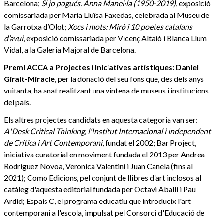
Barcelona;
Si jo pogués. Anna Manel·la (1950-2019)
, exposició
comissariada per Maria Lluïsa Faxedas, celebrada al Museu de
la Garrotxa d’Olot;
Xocs i mots: Miró i 10 poetes catalans
d’avui
, exposició comissariada per Vicenç Altaió i Blanca Llum
Vidal, a la Galeria Majoral de Barcelona.
Premi ACCA a Projectes i Iniciatives artístiques: Daniel
Giralt-Miracle
, per la donació del seu fons que, des dels anys
vuitanta, ha anat realitzant una vintena de museus i institucions
del país.
Els altres projectes candidats en aquesta categoria van ser:
A*Desk Critical Thinking, l'Institut Internacional i Independent
de Crítica i Art Contemporani
, fundat el 2002; Bar Project,
iniciativa curatorial en moviment fundada el 2013 per Andrea
Rodríguez Novoa, Veronica Valentini i Juan Canela (fins al
2021); Como Edicions, pel conjunt de llibres d'art inclosos al
catàleg d'aquesta editorial fundada per Octavi Aballí i Pau
Ardid; Espais C, el programa educatiu que introdueix l'art
contemporani a l'escola, impulsat pel Consorci d'Educació de