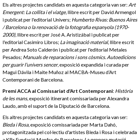
Els altres projectes candidats en aquesta categoria van ser:
Art
Emergent: La collita i el viatge
, llibre escrit per David Armengol
i publicat per l'editorial Univers;
Humberto Rivas: Buenos Aires
/ Barcelona o la renovació de la fotografia espanyola (1970-
2000),
llibre escrit per José A. Aristizábal i publicat per
l'editorial Casimiro Libros;
La imaginació material
, llibre escrit
per Andrea Soto Calderón i publicat per l'editorial Metales
Pesados;
Manuals de reparacions i sons còsmics. Autoedicions
per guarir l’univers sencer
, exposició expandida i curada per
Magui Dávila i Maite Muñoz al MACBA-Museu d’Art
Contemporani de Barcelona.
Premi ACCA al Comissariat d'Art Contemporani
:
Història
de les mans
, exposició itinerant comissariada per Alexandra
Laudo, amb el suport de la Diputació de Barcelona.
Els altres projectes candidats en aquesta categoria van ser:
Bleda i Rosa
, exposició comissariada per Marta Dahó,
protagonitzada pel col·lectiu d'artistes Bleda i Rosa i celebrada
a KBr Fundació Mapfre de Barcelona;
La propera mutació
,