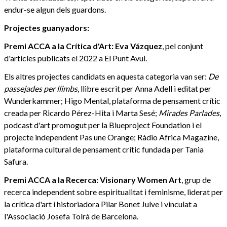
endur-se algun dels guardons.
Projectes guanyadors:
Premi ACCA a la Crítica d'Art: Eva Vázquez
, pel conjunt
d'articles publicats el 2022 a El Punt Avui.
Els altres projectes candidats en aquesta categoria van ser:
De
passejades per llimbs
, llibre escrit per Anna Adell i editat per
Wunderkammer; Higo Mental, plataforma de pensament crític
creada per Ricardo Pérez-Hita i Marta Sesé;
Mirades Parlades
,
podcast d'art promogut per la Blueproject Foundation i el
projecte independent Pas une Orange; Ràdio Africa Magazine,
plataforma cultural de pensament crític fundada per Tania
Safura.
Premi ACCA a la Recerca: Visionary Women Art
, grup de
recerca independent sobre espiritualitat i feminisme, liderat per
la crítica d'art i historiadora Pilar Bonet Julve i vinculat a
l'Associació Josefa Tolrà de Barcelona.