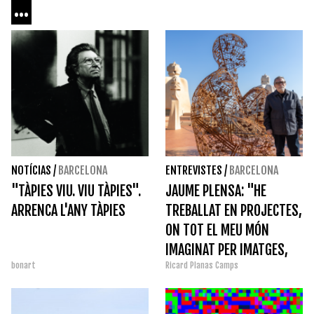
...
NOTÍCIAS
/
BARCELONA
ENTREVISTES
/
BARCELONA
"TÀPIES VIU. VIU TÀPIES".
JAUME PLENSA: "HE
ARRENCA L'ANY TÀPIES
TREBALLAT EN PROJECTES,
ON TOT EL MEU MÓN
IMAGINAT PER IMATGES,
bonart
Ricard Planas Camps
ESTÀ HABITAT PER VEUS"