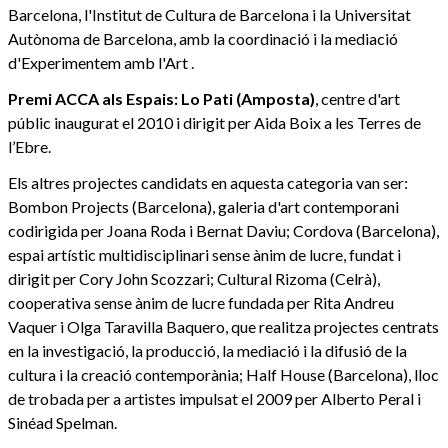
Barcelona, l'Institut de Cultura de Barcelona i la Universitat
Autònoma de Barcelona, amb la coordinació i la mediació
d'Experimentem amb l'Art .
Premi ACCA als Espais: Lo Pati (Amposta)
, centre d'art
públic inaugurat el 2010 i dirigit per Aida Boix a les Terres de
l’Ebre.
Els altres projectes candidats en aquesta categoria van ser:
Bombon Projects (Barcelona), galeria d'art contemporani
codirigida per Joana Roda i Bernat Daviu; Cordova (Barcelona),
espai artístic multidisciplinari sense ànim de lucre, fundat i
dirigit per Cory John Scozzari; Cultural Rizoma (Celrà),
cooperativa sense ànim de lucre fundada per Rita Andreu
Vaquer i Olga Taravilla Baquero, que realitza projectes centrats
en la investigació, la producció, la mediació i la difusió de la
cultura i la creació contemporània; Half House (Barcelona), lloc
de trobada per a artistes impulsat el 2009 per Alberto Peral i
Sinéad Spelman.