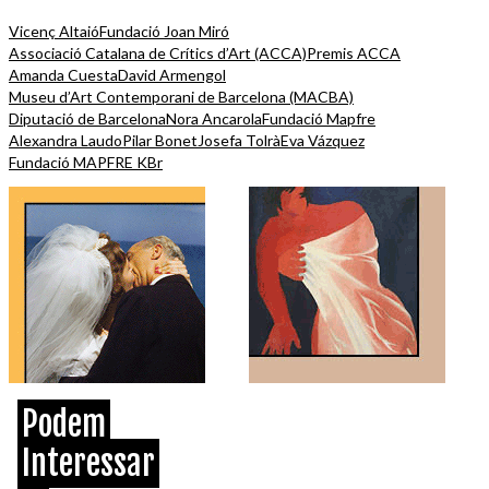
Vicenç Altaió
Fundació Joan Miró
Associació Catalana de Crítics d’Art (ACCA)
Premis ACCA
Amanda Cuesta
David Armengol
Museu d’Art Contemporani de Barcelona (MACBA)
Diputació de Barcelona
Nora Ancarola
Fundació Mapfre
Alexandra Laudo
Pilar Bonet
Josefa Tolrà
Eva Vázquez
Fundació MAPFRE KBr
Podem
Interessar