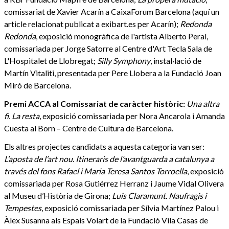
comissariat de Xavier Acarín a CaixaForum Barcelona (aquí un
article relacionat publicat a exibart.es per Acarín);
Redonda
Redonda
, exposició monogràfica de l'artista Alberto Peral,
comissariada per Jorge Satorre al Centre d'Art Tecla Sala de
L'Hospitalet de Llobregat;
Silly Symphony
, instal·lació de
Martín Vitaliti, presentada per Pere Llobera a la Fundació Joan
Miró de Barcelona.
Premi ACCA al Comissariat de caràcter històric:
Una altra
fi. La resta
, exposició comissariada per Nora Ancarola i Amanda
Cuesta al Born – Centre de Cultura de Barcelona.
Els altres projectes candidats a aquesta categoria van ser:
L’aposta de l’art nou. Itineraris de l’avantguarda a catalunya a
través del fons Rafael i Maria Teresa Santos Torroella
, exposició
comissariada per Rosa Gutiérrez Herranz i Jaume Vidal Olivera
al Museu d’Història de Girona;
Luis Claramunt. Naufragis i
Tempestes
, exposició comissariada per Sílvia Martínez Palou i
Àlex Susanna als Espais Volart de la Fundació Vila Casas de