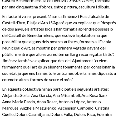
Castell Benedormiens, la col·lectiva
Artistes Locals
, formada
per una cinquantena d’obres, entre pintura, escultura i dibuix.
En l’acte hi va ser present Maurici Jiménez i Ruiz, l’alcalde de
Castell d’Aro, Platja d’Aro i S’Agaró que va explicar que “després
de dos anys, els artistes locals han tornat a aprendre possessió
del Castell de Benedormiens, que esdevé la plataforma que
possibilita que alguns dels nostres artistes, formats a l’Escola
Municipal d’Art, es mostrin per primera vegada davant del
públic, mentre que altres acrediten un llarg recorregut artístic”.
Jiménez també va explicar que des de l’Ajuntament “creiem
fermament que l’art és un element fonamental per cohesionar la
societat ja que ens fa més tolerants, més oberts i més diposats a
entendre altres formes de veure el món”.
En aquesta col.lectiva hi han participat els següents artistes:
Alejandra Soria, Ana Garcia, Ana Mirambell, Ana Rosa Sanz,
Anna Maria Pardo, Anna Roser, Antonio López, Antonio
Marqués, Anzhela Mazurenko, Ascensión Campillo, Cristina
Cuello, Dolors Casmitjana, Dolors Fulla, Dolors Rico, Edemira