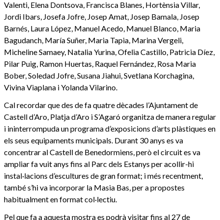
Valenti, Elena Dontsova, Francisca Blanes, Hortènsia Villar,
Jordi Ibars, Josefa Jofre, Josep Amat, Josep Bamala, Josep
Barnés, Laura López, Manuel Acedo, Manuel Blanco, Maria
Bagudanch, María Suñer, Maria Tapia, Marina Vergeli,
Micheline Samaey, Natalia Yurina, Ofelia Castillo, Patricia Díez,
Pilar Puig, Ramon Huertas, Raquel Fernández, Rosa Maria
Bober, Soledad Jofre, Susana Jiahui, Svetlana Korchagina,
Vivina Viaplana i Yolanda Vilarino.
Cal recordar que des de fa quatre dècades l’Ajuntament de
Castell d’Aro, Platja d’Aro i S’Agaró organitza de manera regular
i ininterrompuda un programa d’exposicions d’arts plàstiques en
els seus equipaments municipals. Durant 30 anys es va
concentrar al Castell de Benedormiens, però el circuit es va
ampliar fa vuit anys fins al Parc dels Estanys per acollir-hi
instal·lacions d’escultures de gran format; i més recentment,
també s’hi va incorporar la Masia Bas, per a propostes
habitualment en format col·lectiu.
Pel que fa a aquesta mostra es podrà visitar fins al 27 de