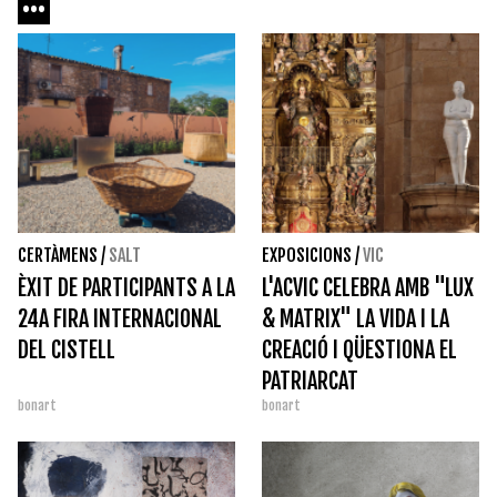
CERTÀMENS
/
SALT
EXPOSICIONS
/
VIC
ÈXIT DE PARTICIPANTS A LA
L'ACVIC CELEBRA AMB "LUX
24A FIRA INTERNACIONAL
& MATRIX" LA VIDA I LA
DEL CISTELL
CREACIÓ I QÜESTIONA EL
PATRIARCAT
bonart
bonart