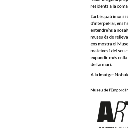
residents a la coma
L’art és patrimoni i
d’interpel·lar, ens 
entendre’ns a nosal
museu és de relleva
ens mostra el Museu
mateixes i del seu 
expandir, més enllà d
de l’armari.
A la imatge: Nobuk
Museu de l'Empordà