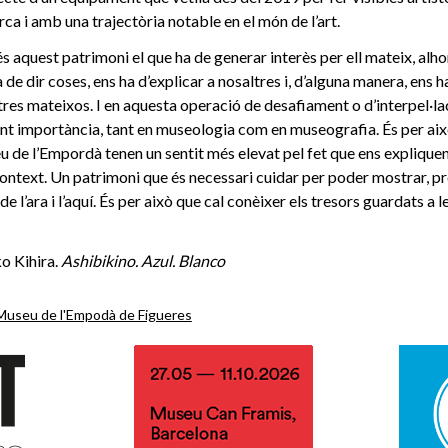
rca i amb una trajectòria notable en el món de l’art.
 és aquest patrimoni el que ha de generar interès per ell mateix, alh
ha de dir coses, ens ha d’explicar a nosaltres i, d’alguna manera, ens h
tres mateixos. I en aquesta operació de desafiament o d’interpel·lac
nt importància, tant en museologia com en museografia. És per aix
 de l’Empordà tenen un sentit més elevat pel fet que ens expliquen
context. Un patrimoni que és necessari cuidar per poder mostrar, p
e l’ara i l’aquí. És per això que cal conèixer els tresors guardats a le
o Kihira.
Ashibikino. Azul. Blanco
Museu de l'Empodà de Figueres