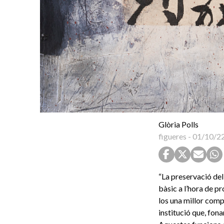
Glòria Polls
figueres
-
01/10/2
“La preservació del 
bàsic a l’hora de pro
los una millor compre
institució que, fon