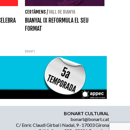
CERTÀMENS
/
VALL DE BIANYA
CELEBRA
BIANYAL IX REFORMULA EL SEU
FORMAT
bonart
BONART CULTURAL
bonart@bonart.cat
C/ Enric Claudi Girbal i Nadal, 9 · 17003 Girona