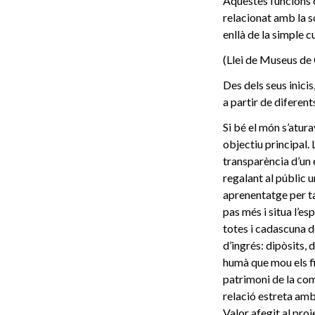
Aquestes funcions c
relacionat amb la so
enllà de la simple c
(Llei de Museus de 
Des dels seus inici
a partir de diferen
Si bé el món s’atur
objectiu principal. 
transparència d’un 
regalant al públic 
aprenentatge per ta
pas més i situa l’e
totes i cadascuna d
d’ingrés: dipòsits,
humà que mou els fi
patrimoni de la com
relació estreta amb
Valor afegit al pro