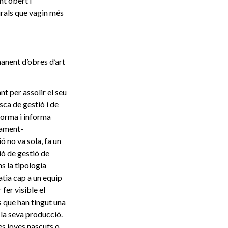
t obert i
turals que vagin més
manent d’obres d’art
t per assolir el seu
sca de gestió i de
forma i informa
yament-
 no va sola, fa un
ió de gestió de
s la tipologia
atia cap a un equip
fer visible el
s que han tingut una
 la seva producció.
es joves nascuts o