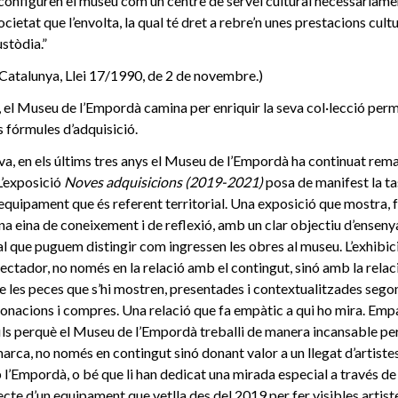
onfiguren el museu com un centre de servei cultural necessàriamen
cietat que l’envolta, la qual té dret a rebre’n unes prestacions cul
ustòdia.”
Catalunya, Llei 17/1990, de 2 de novembre.)
s, el Museu de l’Empordà camina per enriquir la seva col·lecció per
ts fórmules d’adquisició.
ava, en els últims tres anys el Museu de l’Empordà ha continuat reman
L’exposició
Noves adquisicions (2019-2021)
posa de manifest la ta
equipament que és referent territorial. Una exposició que mostra, 
una eina de coneixement i de reflexió, amb un clar objectiu d’ensen
l que puguem distingir com ingressen les obres al museu. L’exhibició
spectador, no només en la relació amb el contingut, sinó amb la relac
e les peces que s’hi mostren, presentades i contextualitzades segon
 donacions i compres. Una relació que fa empàtic a qui ho mira. Emp
ls perquè el Museu de l’Empordà treballi de manera incansable per 
arca, no només en contingut sinó donant valor a un llegat d’artiste
 l’Empordà, o bé que li han dedicat una mirada especial a través de
jecte d’un equipament que vetlla des del 2019 per fer visibles artist