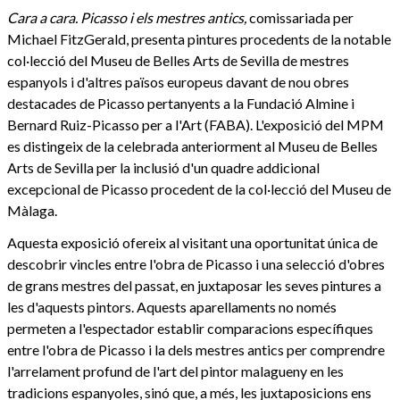
Cara a cara. Picasso i els mestres antics,
comissariada per
Michael FitzGerald, presenta pintures procedents de la notable
col·lecció del Museu de Belles Arts de Sevilla de mestres
espanyols i d'altres països europeus davant de nou obres
destacades de Picasso pertanyents a la Fundació Almine i
Bernard Ruiz-Picasso per a l'Art (FABA). L'exposició del MPM
es distingeix de la celebrada anteriorment al Museu de Belles
Arts de Sevilla per la inclusió d'un quadre addicional
excepcional de Picasso procedent de la col·lecció del Museu de
Màlaga.
Aquesta exposició ofereix al visitant una oportunitat única de
descobrir vincles entre l'obra de Picasso i una selecció d'obres
de grans mestres del passat, en juxtaposar les seves pintures a
les d'aquests pintors. Aquests aparellaments no només
permeten a l'espectador establir comparacions específiques
entre l'obra de Picasso i la dels mestres antics per comprendre
l'arrelament profund de l'art del pintor malagueny en les
tradicions espanyoles, sinó que, a més, les juxtaposicions ens