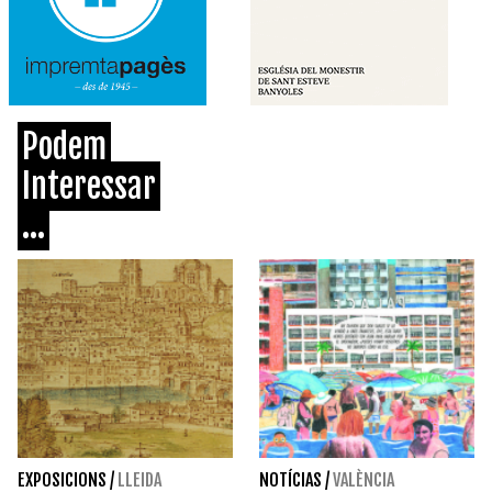
Podem
Interessar
...
EXPOSICIONS
/
LLEIDA
NOTÍCIAS
/
VALÈNCIA