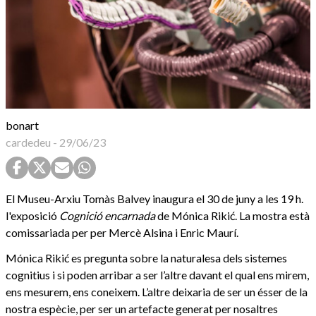
bonart
cardedeu
-
29/06/23
El Museu-Arxiu Tomàs Balvey inaugura el 30 de juny a les 19 h.
l'exposició
Cognició encarnada
de Mónica Rikić. La mostra està
comissariada per per Mercè Alsina i Enric Maurí.
Mónica Rikić es pregunta sobre la naturalesa dels sistemes
cognitius i si poden arribar a ser l’altre davant el qual ens mirem,
ens mesurem, ens coneixem. L’altre deixaria de ser un ésser de la
nostra espècie, per ser un artefacte generat per nosaltres