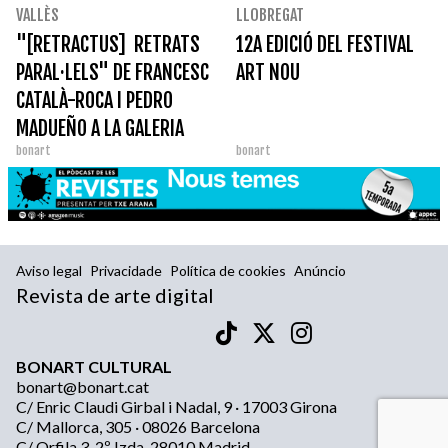
VALLÈS
LLOBREGAT
"[RETRACTUS] RETRATS
12A EDICIÓ DEL FESTIVAL
PARAL·LELS" DE FRANCESC
ART NOU
CATALÀ-ROCA I PEDRO
MADUEÑO A LA GALERIA
bonart
bonart
Aviso legal
Privacidade
Política de cookies
Anúncio
Revista de arte digital
BONART CULTURAL
bonart@bonart.cat
C/ Enric Claudi Girbal i Nadal, 9 · 17003 Girona
C/ Mallorca, 305 · 08026 Barcelona
C/ Orfila 3, 2º Izda, 28010 Madrid