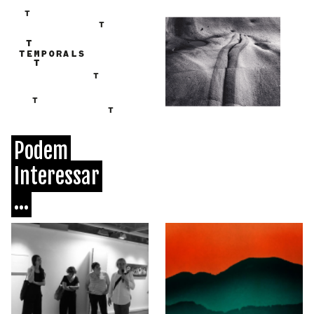
Podem
Interessar
...