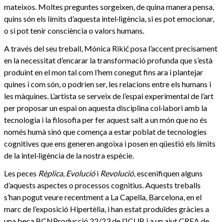
mateixos. Moltes preguntes sorgeixen, de quina manera pensa,
quins són els límits d’aquesta intel·ligència, si es pot emocionar,
o si pot tenir consciència o valors humans.
A través del seu treball, Mónica Rikić posa l’accent precisament
en la necessitat d’encarar la transformació profunda que s’està
produint en el mon tal com l’hem conegut fins ara i plantejar
quines i com són, o podrien ser, les relacions entre els humans i
les màquines. L’artista se serveix de l’espai experimental de l’art
per proposar un espai on aquesta disciplina col·labori amb la
tecnologia i la filosofia per fer aquest salt a un món que no és
només humà sinó que comença a estar poblat de tecnologies
cognitives que ens generen angoixa i posen en qüestió els límits
de la intel·ligència de la nostra espècie.
Les peces
Rèplica
,
Evolució
i
Revolució
, escenifiquen alguns
d’aquests aspectes o processos cognitius. Aquests treballs
s’han pogut veure recentment a La Capella, Barcelona, en el
marc de l’exposició Hipertèlia, i han estat produïdes gràcies a
una beca BCNProducció 22/23 de l’ICUB i a un ajut CREA de