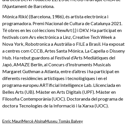
l’Ajuntament de Barcelona.
Mónica Rikić (Barcelona, 1986), és artista electrònica i
programadora. Premi Nacional de Cultura de Catalunya 2021.
Té obres en les col·leccions NewArt {;} i DKV. Ha participat en
festivals com Ars electrónica a Linz, Creative Tech Week a
Nova York, Robotronica a Austràlia o FILE a Brasil. Ha exposat
a centres com CCCB, Artes Santa Mónica, La Capella o Disseny
Hub. Ha rebut guardons al Festival d’Arts Mediàtiques del
Japó, AMAZE Berlín, al Concurs d’Instruments Musicals
Margaret Guthman a Atlanta, entre d’altres i ha participat en
diferents residències artístiques i tecnològiques i en el
programa europeu ARTificial Intelligence Lab. Llicenciada en
Belles Arts (UB). Màster en Arts Digitals (UPF). Màster en
Filosofia Contemporània (UOC). Doctoranda del programa de
doctora Tecnologies de la Informació i la Xarxa (UOC).
Enric Maurí
Mercè Alsina
Museu Tomàs Balvey