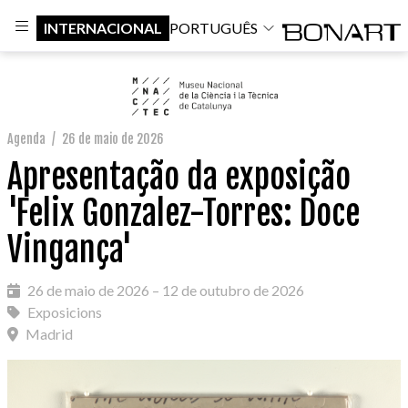
INTERNACIONAL
PORTUGUÊS
Agenda
/
26 de maio de 2026
Apresentação da exposição
'Felix Gonzalez-Torres: Doce
Vingança'
26 de maio de 2026 – 12 de outubro de 2026
Exposicions
Madrid