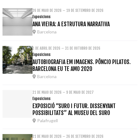
26 DE MAIO DE 2026 – 19 DE SETEMBRO DE 2026
Exposicions
ANA VIEIRA: A ESTRUTURA NARRATIVA
Barcelona
1 DE ABRIL DE 2026 – 31 DE OUTUBRO DE 2026
Exposicions
AUTOBIOGRAFIA EM IMAGENS. PÔNCIO PILATOS.
BARCELONA EU TE AMO 2020
Barcelona
21 DE MAIO DE 2026 – 9 DE MAIO DE 2027
Exposicions
EXPOSICIÓ “SURO I FUTUR. DISSENYANT
POSSIBILITATS” AL MUSEU DEL SURO
Palafrugell
21 DE MAIO DE 2026 – 26 DE SETEMBRO DE 2026