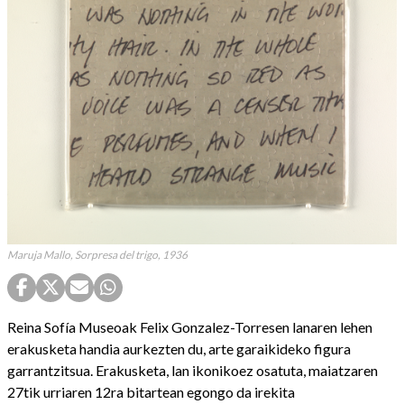
Maruja Mallo, Sorpresa del trigo, 1936
Reina Sofía Museoak Felix Gonzalez-Torresen lanaren lehen
erakusketa handia aurkezten du, arte garaikideko figura
garrantzitsua. Erakusketa, lan ikonikoez osatuta, maiatzaren
27tik urriaren 12ra bitartean egongo da irekita