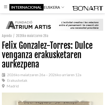
INTERNACIONAL
EUSKERA
Agenda
/
2026ko maiatzaren 26a
Felix Gonzalez-Torres: Dulce
venganza erakusketaren
aurkezpena
2026ko maiatzaren 26a – 2026ko urriaren 12a
Erakusketak
Madrid