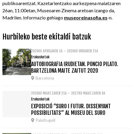
publikoarentzat. Kazetarientzako aurkezpena maiatzaren
26an, 11:00etan, Museoaren Zinema aretoan izango da,
Madrilen. Informazio gehiago
museoreinasofia.es
-n.
Hurbileko beste ekitaldi batzuk
2026KO APIRILAREN 1A – 2026KO URRIAREN 31A
Erakusketak
AUTOBIOGRAFIA IRUDIETAN. PONCIO PILATO.
BARTZELONA MAITE ZAITUT 2020
Barcelona
2026KO MAIATZAREN 21A – 2027KO MAIATZAREN 9A
Erakusketak
EXPOSICIÓ “SURO I FUTUR. DISSENYANT
POSSIBILITATS” AL MUSEU DEL SURO
Palafrugell