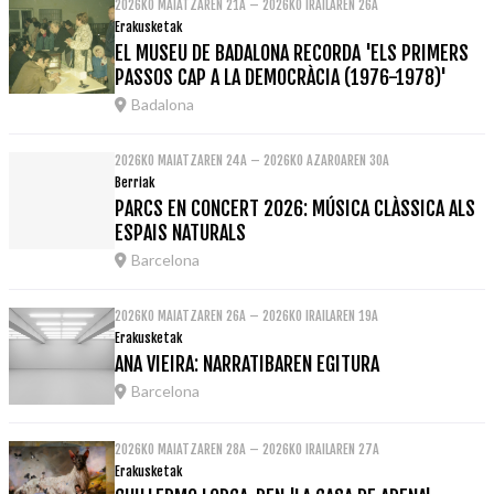
2026KO MAIATZAREN 21A – 2026KO IRAILAREN 26A
Erakusketak
EL MUSEU DE BADALONA RECORDA 'ELS PRIMERS
PASSOS CAP A LA DEMOCRÀCIA (1976-1978)'
Badalona
2026KO MAIATZAREN 24A – 2026KO AZAROAREN 30A
Berriak
PARCS EN CONCERT 2026: MÚSICA CLÀSSICA ALS
ESPAIS NATURALS
Barcelona
2026KO MAIATZAREN 26A – 2026KO IRAILAREN 19A
Erakusketak
ANA VIEIRA: NARRATIBAREN EGITURA
Barcelona
2026KO MAIATZAREN 28A – 2026KO IRAILAREN 27A
Erakusketak