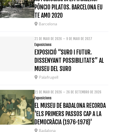
PÔNCIO PILATOS. BARCELONA EU
TE AMO 2020
Barcelona
21 DE MAIO DE 2026 – 9 DE MAIO DE 2027
Exposicions
EXPOSICIÓ “SURO I FUTUR.
DISSENYANT POSSIBILITATS” AL
MUSEU DEL SURO
Palafrugell
21 DE MAIO DE 2026 – 26 DE SETEMBRO DE 2026
Exposicions
EL MUSEU DE BADALONA RECORDA
'ELS PRIMERS PASSOS CAP A LA
DEMOCRÀCIA (1976-1978)'
Badalona