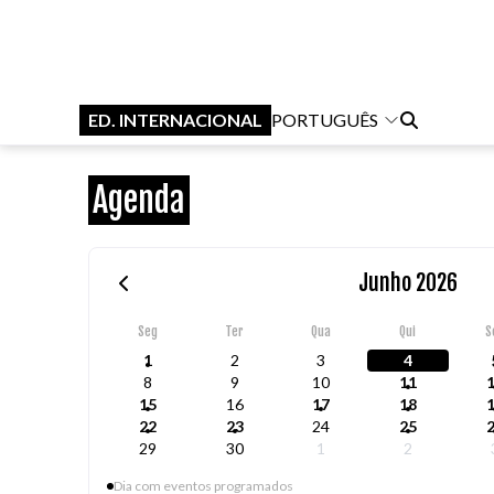
ED. INTERNACIONAL
PORTUGUÊS
Agenda
Junho 2026
Seg
Ter
Qua
Qui
S
1
2
3
4
8
9
10
11
15
16
17
18
22
23
24
25
29
30
1
2
Dia com eventos programados