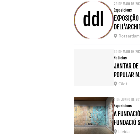
29 DE MAIO DE 2
Exposicions
EXPOSIÇÃO
DELL'ARCH
Rotterdam
30 DE MAIO DE 20
Notícias
JANTAR DE 
POPULAR M
Olot
1 DE JUNHO DE 20
Exposicions
A FUNDACIÓ
FUNDACIÓ 
Lleida