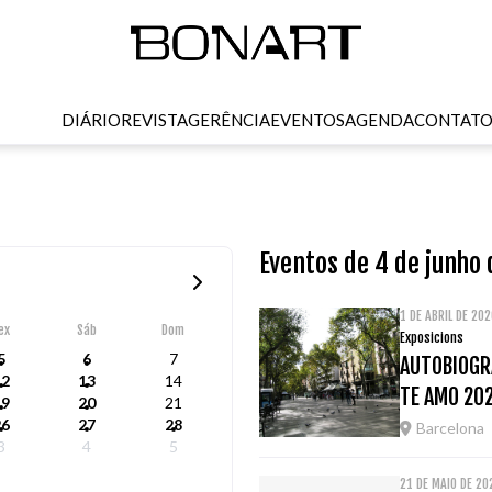
DIÁRIO
REVISTA
GERÊNCIA
EVENTOS
AGENDA
CONTAT
Eventos de 4 de junho
1 DE ABRIL DE 20
ex
Sáb
Dom
Exposicions
5
6
7
AUTOBIOGRA
12
13
14
TE AMO 20
19
20
21
26
27
28
Barcelona
3
4
5
21 DE MAIO DE 20