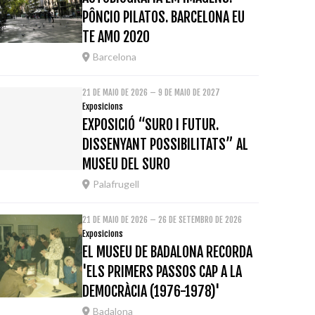
PÔNCIO PILATOS. BARCELONA EU
TE AMO 2020
Barcelona
21 DE MAIO DE 2026 – 9 DE MAIO DE 2027
Exposicions
EXPOSICIÓ “SURO I FUTUR.
DISSENYANT POSSIBILITATS” AL
MUSEU DEL SURO
Palafrugell
21 DE MAIO DE 2026 – 26 DE SETEMBRO DE 2026
Exposicions
EL MUSEU DE BADALONA RECORDA
'ELS PRIMERS PASSOS CAP A LA
DEMOCRÀCIA (1976-1978)'
Badalona