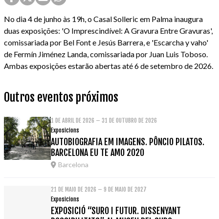
No dia 4 de junho às 19h, o Casal Solleric em Palma inaugura
duas exposições: 'O Imprescindível: A Gravura Entre Gravuras',
comissariada por Bel Font e Jesús Barrera, e 'Escarcha y vaho'
de Fermín Jiménez Landa, comissariada por Juan Luis Toboso.
Ambas exposições estarão abertas até 6 de setembro de 2026.
Outros eventos próximos
1 DE ABRIL DE 2026 – 31 DE OUTUBRO DE 2026
Exposicions
AUTOBIOGRAFIA EM IMAGENS. PÔNCIO PILATOS.
BARCELONA EU TE AMO 2020
Barcelona
21 DE MAIO DE 2026 – 9 DE MAIO DE 2027
Exposicions
EXPOSICIÓ “SURO I FUTUR. DISSENYANT