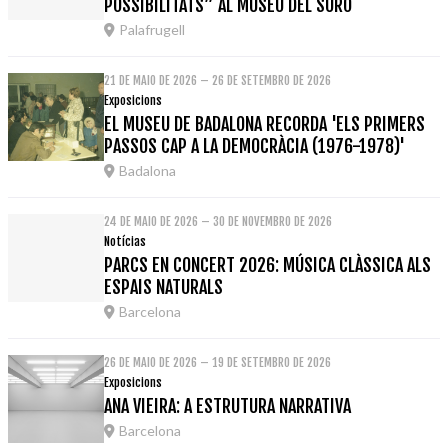
POSSIBILITATS” AL MUSEU DEL SURO
Palafrugell
21 DE MAIO DE 2026 – 26 DE SETEMBRO DE 2026
Exposicions
EL MUSEU DE BADALONA RECORDA 'ELS PRIMERS
PASSOS CAP A LA DEMOCRÀCIA (1976-1978)'
Badalona
24 DE MAIO DE 2026 – 30 DE NOVEMBRO DE 2026
Notícias
PARCS EN CONCERT 2026: MÚSICA CLÀSSICA ALS
ESPAIS NATURALS
Barcelona
26 DE MAIO DE 2026 – 19 DE SETEMBRO DE 2026
Exposicions
ANA VIEIRA: A ESTRUTURA NARRATIVA
Barcelona