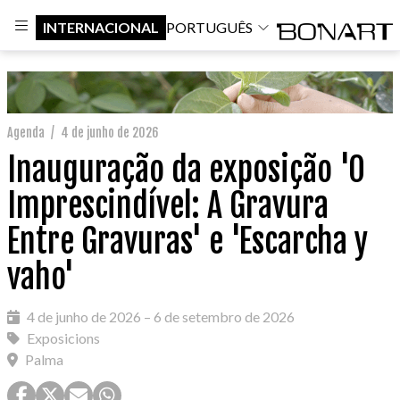
INTERNACIONAL
PORTUGUÊS
Agenda
/
4 de junho de 2026
Inauguração da exposição 'O
Imprescindível: A Gravura
Entre Gravuras' e 'Escarcha y
vaho'
4 de junho de 2026 – 6 de setembro de 2026
Exposicions
Palma