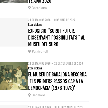
TE AMO 2020
Barcelona
21 DE MAIO DE 2026 – 9 DE MAIO DE 2027
Exposicions
EXPOSICIÓ “SURO I FUTUR.
DISSENYANT POSSIBILITATS” AL
MUSEU DEL SURO
Palafrugell
21 DE MAIO DE 2026 – 26 DE SETEMBRO DE 2026
Exposicions
EL MUSEU DE BADALONA RECORDA
'ELS PRIMERS PASSOS CAP A LA
DEMOCRÀCIA (1976-1978)'
Badalona
24 DE MAIO DE 2026 – 30 DE NOVEMBRO DE 2026