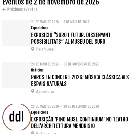
Eventos de 2 de novembro de 2026
Próximos eventos
21 DE MAIO DE 2026 – 9 DE MAIO DE 2027
Exposicions
EXPOSICIÓ “SURO I FUTUR. DISSENYANT
POSSIBILITATS” AL MUSEU DEL SURO
Palafrugell
24 DE MAIO DE 2026 – 30 DE NOVEMBRO DE 2026
Notícias
PARCS EN CONCERT 2026: MÚSICA CLÀSSICA ALS
ESPAIS NATURALS
Barcelona
29 DE MAIO DE 2026 – 20 DE DEZEMBRO DE 2026
Exposicions
EXPOSIÇÃO 'PINO MUSI. CONTINUUM' NO TEATRO
DELL'ARCHITETTURA MENDRISIO
Rotterdam