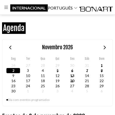
INTERNACIONAL
PORTUGUÊS
Agenda
Novembro 2026
Seg
Ter
Qua
Qui
Sex
Sáb
Dom
26
27
28
29
30
31
1
2
3
4
5
6
7
8
9
10
11
12
13
14
15
16
17
18
19
20
21
22
23
24
25
26
27
28
29
30
1
2
3
4
5
6
Dia com eventos programados