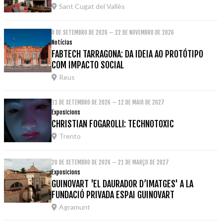
Sant Cugat del Vallès
8 DE SETEMBRO DE 2026 – 22 DE NOVEMBRO DE 2026
Notícias
FABTECH TARRAGONA: DA IDEIA AO PROTÓTIPO
COM IMPACTO SOCIAL
Reus
11 DE SETEMBRO DE 2026 – 12 DE MAIO DE 2027
Exposicions
CHRISTIAN FOGAROLLI: TECHNOTOXIC
Trento
20 DE SETEMBRO DE 2026 – 21 DE MARÇO DE 2027
Exposicions
GUINOVART 'EL DAURADOR D’IMATGES' A LA
FUNDACIÓ PRIVADA ESPAI GUINOVART
Agramunt