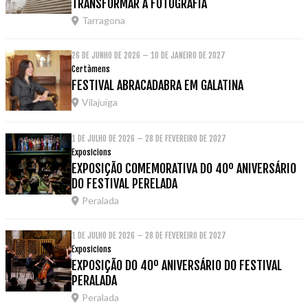
TRANSFORMAR A FOTOGRAFIA
Tarragona
26 DE JUNHO DE 2026 – 10 DE JANEIRO DE 2027
Certàmens
FESTIVAL ABRACADABRA EM GALATINA
Vilajuïga
1 DE JULHO DE 2026 – 28 DE FEVEREIRO DE 2027
Exposicions
EXPOSIÇÃO COMEMORATIVA DO 40º ANIVERSÁRIO
DO FESTIVAL PERELADA
Peralada
1 DE JULHO DE 2026 – 28 DE FEVEREIRO DE 2027
Exposicions
EXPOSIÇÃO DO 40º ANIVERSÁRIO DO FESTIVAL
PERALADA
Peralada