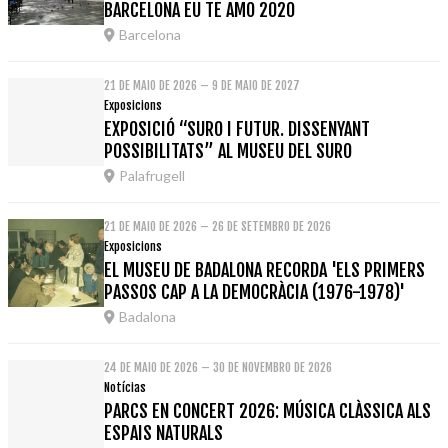
BARCELONA EU TE AMO 2020
Barcelona
21 DE MAIO DE 2026 – 9 DE MAIO DE 2027
Exposicions
EXPOSICIÓ “SURO I FUTUR. DISSENYANT
POSSIBILITATS” AL MUSEU DEL SURO
Palafrugell
21 DE MAIO DE 2026 – 26 DE SETEMBRO DE 2026
Exposicions
EL MUSEU DE BADALONA RECORDA 'ELS PRIMERS
PASSOS CAP A LA DEMOCRÀCIA (1976-1978)'
Badalona
24 DE MAIO DE 2026 – 30 DE NOVEMBRO DE 2026
Notícias
PARCS EN CONCERT 2026: MÚSICA CLÀSSICA ALS
ESPAIS NATURALS