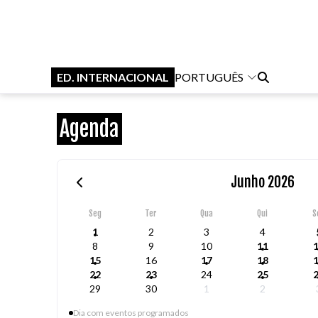
ED. INTERNACIONAL
PORTUGUÊS
Agenda
Junho 2026
Seg
Ter
Qua
Qui
S
1
2
3
4
8
9
10
11
15
16
17
18
22
23
24
25
29
30
1
2
Dia com eventos programados