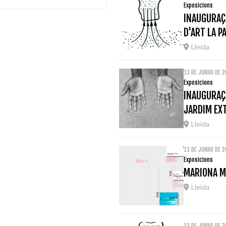
Exposicions
INAUGURAÇ
D'ART LA P
Lleida
13 DE JUNHO DE 
Exposicions
INAUGURAÇÃ
JARDIM EX
Lleida
13 DE JUNHO DE 
Exposicions
MARIONA M
Lleida
13 DE JUNHO DE 