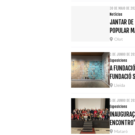
30 DE MAIO DE 20
Notícias
JANTAR DE 
POPULAR M
Olot
1 DE JUNHO DE 20
Exposicions
A FUNDACIÓ
FUNDACIÓ 
Lleida
5 DE JUNHO DE 2
Exposicions
INAUGURAÇÃ
ENCONTRO
Mataró