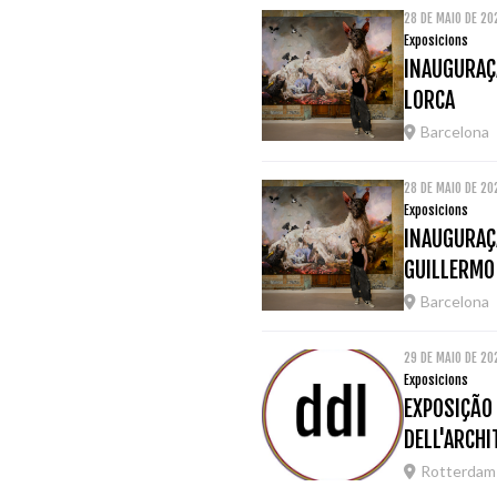
28 DE MAIO DE 2
Exposicions
INAUGURAÇÃ
LORCA
Barcelona
28 DE MAIO DE 2
Exposicions
INAUGURAÇÃ
GUILLERMO
Barcelona
29 DE MAIO DE 2
Exposicions
EXPOSIÇÃO
DELL'ARCH
Rotterdam