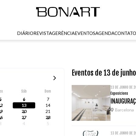
DIÁRIO
REVISTA
GERÊNCIA
EVENTOS
AGENDA
CONTAT
Eventos de 13 de junh
13 DE JUNHO DE 
ex
Sáb
Dom
Exposicions
5
6
7
INAUGURAÇ
12
13
14
Barcelona
19
20
21
26
27
28
3
4
5
13 DE JUNHO DE 