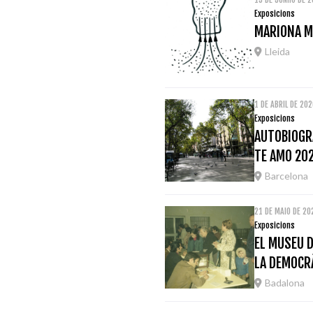
Exposicions
MARIONA M
Lleida
1 DE ABRIL DE 20
Exposicions
AUTOBIOGRA
TE AMO 20
Barcelona
21 DE MAIO DE 2
Exposicions
EL MUSEU D
LA DEMOCRÀ
Badalona