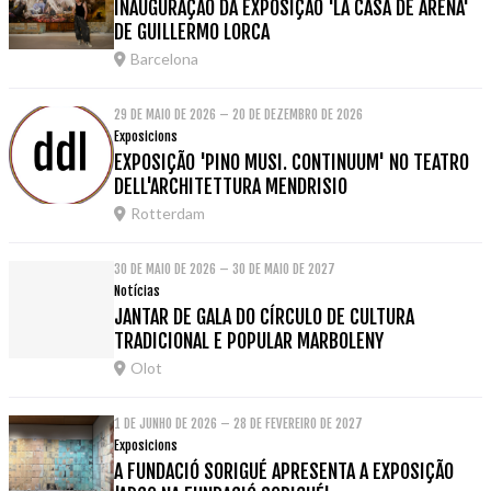
INAUGURAÇÃO DA EXPOSIÇÃO 'LA CASA DE ARENA'
DE GUILLERMO LORCA
Barcelona
29 DE MAIO DE 2026 – 20 DE DEZEMBRO DE 2026
Exposicions
EXPOSIÇÃO 'PINO MUSI. CONTINUUM' NO TEATRO
DELL'ARCHITETTURA MENDRISIO
Rotterdam
30 DE MAIO DE 2026 – 30 DE MAIO DE 2027
Notícias
JANTAR DE GALA DO CÍRCULO DE CULTURA
TRADICIONAL E POPULAR MARBOLENY
Olot
1 DE JUNHO DE 2026 – 28 DE FEVEREIRO DE 2027
Exposicions
A FUNDACIÓ SORIGUÉ APRESENTA A EXPOSIÇÃO