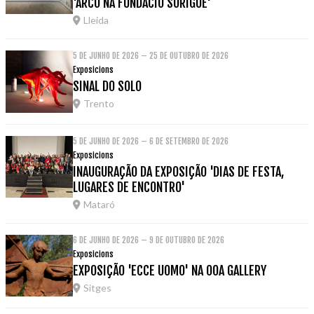
'ARCO NA FUNDACIÓ SORIGUÉ'
Lleida
5 DE JUNHO DE 2026 – 25 DE OUTUBRO DE 2026
Exposicions
SINAL DO SOLO
Trento
5 DE JUNHO DE 2026 – 6 DE SETEMBRO DE 2026
Exposicions
INAUGURAÇÃO DA EXPOSIÇÃO 'DIAS DE FESTA,
LUGARES DE ENCONTRO'
Mataró
6 DE JUNHO DE 2026 – 9 DE OUTUBRO DE 2026
Exposicions
EXPOSIÇÃO 'ECCE UOMO' NA OOA GALLERY
Sitges