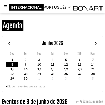
INTERNACIONAL
PORTUGUÊS
Agenda
Junho 2026
Seg
Ter
Qua
Qui
Sex
Sáb
Dom
1
2
3
4
5
6
7
8
9
10
11
12
13
14
15
16
17
18
19
20
21
22
23
24
25
26
27
28
29
30
1
2
3
4
5
Dia com eventos programados
Eventos de 8 de junho de 2026
Próximos eventos