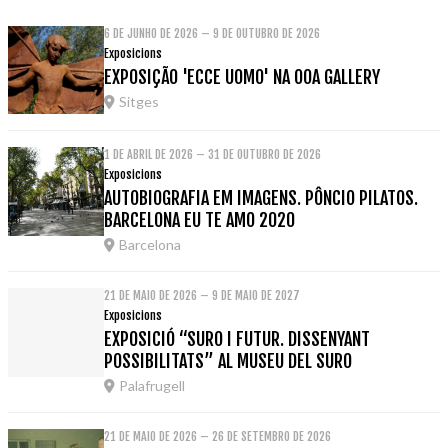
6 DE JUNHO DE 2026 – 9 DE OUTUBRO DE 2026
Exposicions
EXPOSIÇÃO 'ECCE UOMO' NA OOA GALLERY
Sitges
1 DE ABRIL DE 2026 – 31 DE OUTUBRO DE 2026
Exposicions
AUTOBIOGRAFIA EM IMAGENS. PÔNCIO PILATOS.
BARCELONA EU TE AMO 2020
Barcelona
21 DE MAIO DE 2026 – 9 DE MAIO DE 2027
Exposicions
EXPOSICIÓ “SURO I FUTUR. DISSENYANT
POSSIBILITATS” AL MUSEU DEL SURO
Palafrugell
21 DE MAIO DE 2026 – 26 DE SETEMBRO DE 2026