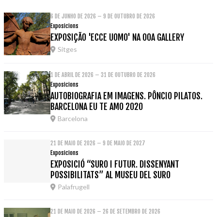
6 DE JUNHO DE 2026 – 9 DE OUTUBRO DE 2026
Exposicions
EXPOSIÇÃO 'ECCE UOMO' NA OOA GALLERY
Sitges
1 DE ABRIL DE 2026 – 31 DE OUTUBRO DE 2026
Exposicions
AUTOBIOGRAFIA EM IMAGENS. PÔNCIO PILATOS.
BARCELONA EU TE AMO 2020
Barcelona
21 DE MAIO DE 2026 – 9 DE MAIO DE 2027
Exposicions
EXPOSICIÓ “SURO I FUTUR. DISSENYANT
POSSIBILITATS” AL MUSEU DEL SURO
Palafrugell
21 DE MAIO DE 2026 – 26 DE SETEMBRO DE 2026