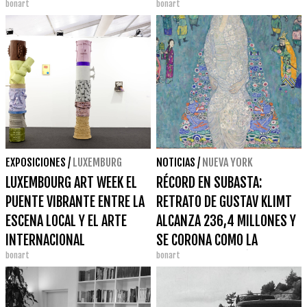
bonart
bonart
EUROPEA EN 20 AÑOS
EXPOSICIONES
/
LUXEMBURG
NOTICIAS
/
NUEVA YORK
LUXEMBOURG ART WEEK EL
RÉCORD EN SUBASTA:
PUENTE VIBRANTE ENTRE LA
RETRATO DE GUSTAV KLIMT
ESCENA LOCAL Y EL ARTE
ALCANZA 236,4 MILLONES Y
INTERNACIONAL
SE CORONA COMO LA
bonart
bonart
SEGUNDA OBRA MÁS CARA DE
LA HISTORIA