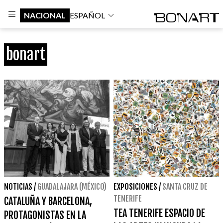
NACIONAL
ESPAÑOL
bonart
NOTICIAS
/
GUADALAJARA (MÉXICO)
EXPOSICIONES
/
SANTA CRUZ DE
TENERIFE
CATALUÑA Y BARCELONA,
TEA TENERIFE ESPACIO DE
PROTAGONISTAS EN LA