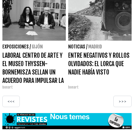
EXPOSICIONES
/
GIJÓN
NOTICIAS
/
MADRID
LABORAL CENTRO DE ARTE Y
ENTRE NEGATIVOS Y ROLLOS
EL MUSEO THYSSEN-
OLVIDADOS: EL LORCA QUE
BORNEMISZA SELLAN UN
NADIE HABÍA VISTO
ACUERDO PARA IMPULSAR LA
bonart
bonart
PRESENCIA DE ARTISTAS
ASTURIANAS EN MADRID
<<<
>>>