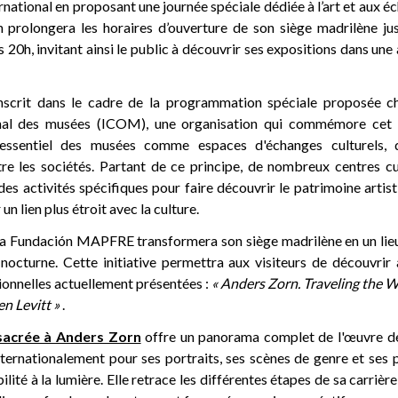
national en proposant une journée spéciale dédiée à l’art et aux éc
on prolongera les horaires d’ouverture de son siège madrilène ju
ès 20h, invitant ainsi le public à découvrir ses expositions dans un
'inscrit dans le cadre de la programmation spéciale proposée 
onal des musées (ICOM), une organisation qui commémore cet
e essentiel des musées comme espaces d'échanges culturels, 
e les sociétés. Partant de ce principe, de nombreux centres cul
es activités spécifiques pour faire découvrir le patrimoine artis
un lien plus étroit avec la culture.
la Fundación MAPFRE transformera son siège madrilène en un lie
 nocturne. Cette initiative permettra aux visiteurs de découvrir
ionnelles actuellement présentées :
« Anders Zorn. Traveling the
en Levitt »
.
sacrée à Anders Zorn
offre un panorama complet de l'œuvre de
nternationalement pour ses portraits, ses scènes de genre et ses
ilité à la lumière. Elle retrace les différentes étapes de sa carriè