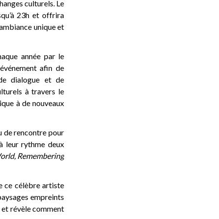
hanges culturels. Le
squ’à 23h et offrira
e ambiance unique et
chaque année par le
 événement afin de
de dialogue et de
turels à travers le
tique à de nouveaux
u de rencontre pour
 à leur rythme deux
 World, Remembering
 ce célèbre artiste
 paysages empreints
re et révèle comment