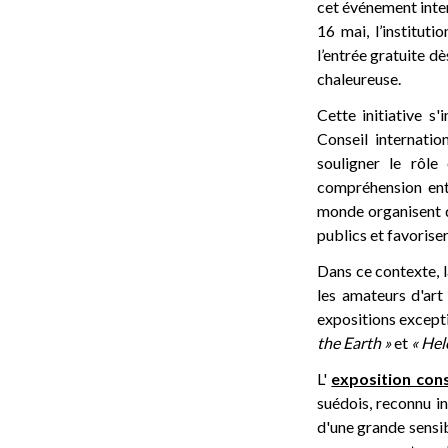
cet événement inter
16 mai, l’instituti
l’entrée gratuite d
chaleureuse.
Cette initiative s
Conseil internati
souligner le rôl
compréhension entr
monde organisent d
publics et favoriser 
Dans ce contexte, 
les amateurs d'art
expositions except
the Earth »
et
« Hel
L'
exposition con
suédois, reconnu i
d'une grande sensib