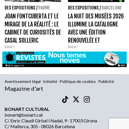
DES EXPOSITIONS
/
PAUME
DES EXPOSITIONS
/
BARCELONE
JOAN FONTCUBERTA ET LE
LA NUIT DES MUSÉES 2026
MIRAGE DE LA RÉALITÉ : LE
ILLUMINE LA CATALOGNE
CABINET DE CURIOSITÉS DE
AVEC UNE ÉDITION
CASAL SOLLERIC
RENOUVELÉE ET
bonart
bonart
PARTICIPATIVE
Avertissement légal
Intimité
Politique de cookies
Publicité
Magazine d'art
BONART CULTURAL
bonart@bonart.cat
C/ Enric Claudi Girbal i Nadal, 9 · 17003 Girona
C/ Mallorca, 305 · 08026 Barcelona