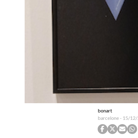
bonart
barcelone
-
15/12/