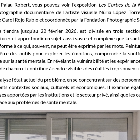
 Palau Robert, vous pouvez voir l'exposition
Les Corbes de la 
tographie documentaire de l'artiste visuelle Núria López Torre
le Carol Rojo Rubio et coordonnée par la Fondation Photographic So
se tiendra jusqu'au 22 février 2026, est divisée en trois sectio
urer et approfondir un sujet aussi vaste et complexe que la santé
orme à ce qui, souvent, ne peut être exprimé par les mots. Peint
être des outils pour explorer les émotions, comprendre la souff
sur la santé mentale. En révélant la vulnérabilité et les expérience
 de chacun et contribue à rendre visibles des réalités trop souvent t
alyse l’état actuel du problème, en se concentrant sur des personne
ents contextes sociaux, culturels et économiques. Il examine éga
ses apportées par les institutions et le secteur privé, ainsi que les o
face aux problèmes de santé mentale.