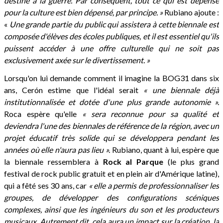
destiné à la guerre. Par conséquent, tout ce qui est dépensé
pour la culture est bien dépensé, par principe. »
Rubiano ajoute :
«
Une grande partie du public qui assistera à cette biennale est
composée d'élèves des écoles publiques, et il est essentiel qu'ils
puissent accéder à une offre culturelle qui ne soit pas
exclusivement axée sur le divertissement. »
Lorsqu'on lui demande comment il imagine la BOG31 dans six
ans, Cerón estime que l'idéal serait
« une biennale déjà
institutionnalisée et dotée d'une plus grande autonomie ».
Roca espère qu'elle
« sera reconnue pour sa qualité et
deviendra l'une des biennales de référence de la région, avec un
projet éducatif très solide qui se développera pendant les
années où elle n'aura pas lieu ».
Rubiano, quant à lui, espère que
la biennale ressemblera à
Rock al Parque
(le plus grand
festival de rock public gratuit et en plein air d'Amérique latine),
qui a fêté ses 30 ans, car
« elle a permis de professionnaliser les
groupes, de développer des configurations scéniques
complexes, ainsi que les ingénieurs du son et les producteurs
musicaux. Autrement dit, cela aura un impact sur la création, la