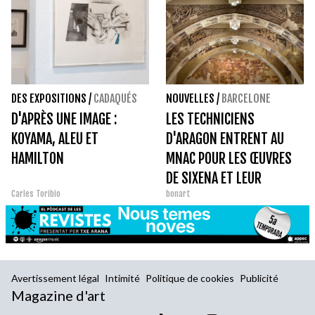
DES EXPOSITIONS
/
CADAQUÉS
NOUVELLES
/
BARCELONE
D'APRÈS UNE IMAGE :
LES TECHNICIENS
KOYAMA, ALEU ET
D'ARAGON ENTRENT AU
HAMILTON
MNAC POUR LES ŒUVRES
DE SIXENA ET LEUR
Carles Toribio
bonart
TRANSFERT
Avertissement légal
Intimité
Politique de cookies
Publicité
Magazine d'art