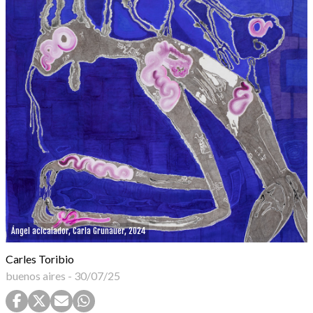
Ángel acicalador, Carla Grunauer, 2024
Carles Toribio
buenos aires
-
30/07/25