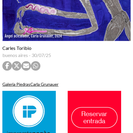
Ángel acicalador, Carla Grunauer, 2024
Carles Toribio
buenos aires
-
30/07/25
Galeria Piedras
Carla Grunauer