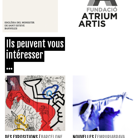
Ils peuvent vous
intéresser
...
DES EXPOSITIONS
/
BARCELONE
NOUVELLES
/
EMPURIABRAVA