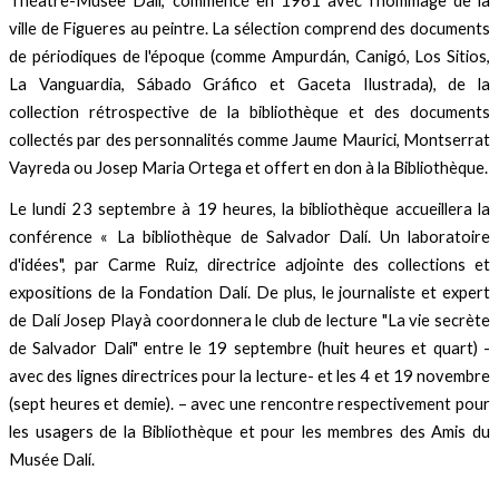
Théâtre-Musée Dalí, commencé en 1961 avec l'hommage de la
ville de Figueres au peintre. La sélection comprend des documents
de périodiques de l'époque (comme Ampurdán, Canigó, Los Sitios,
La Vanguardia, Sábado Gráfico et Gaceta Ilustrada), de la
collection rétrospective de la bibliothèque et des documents
collectés par des personnalités comme Jaume Maurici, Montserrat
Vayreda ou Josep Maria Ortega et offert en don à la Bibliothèque.
Le lundi 23 septembre à 19 heures, la bibliothèque accueillera la
conférence « La bibliothèque de Salvador Dalí. Un laboratoire
d'idées", par Carme Ruiz, directrice adjointe des collections et
expositions de la Fondation Dalí. De plus, le journaliste et expert
de Dalí Josep Playà coordonnera le club de lecture "La vie secrète
de Salvador Dalí" entre le 19 septembre (huit heures et quart) -
avec des lignes directrices pour la lecture- et les 4 et 19 novembre
(sept heures et demie). – avec une rencontre respectivement pour
les usagers de la Bibliothèque et pour les membres des Amis du
Musée Dalí.