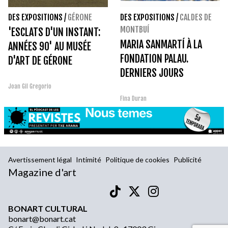
DES EXPOSITIONS
/
GÉRONE
DES EXPOSITIONS
/
CALDES DE
MONTBUÍ
'ESCLATS D'UN INSTANT:
MARIA SANMARTÍ À LA
ANNÉES 90' AU MUSÉE
FONDATION PALAU.
D'ART DE GÉRONE
DERNIERS JOURS
Joan Gil Gregorio
Fina Duran
Avertissement légal
Intimité
Politique de cookies
Publicité
Magazine d'art
BONART CULTURAL
bonart@bonart.cat