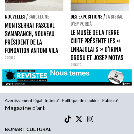
NOUVELLES
/
BARCELONE
DES EXPOSITIONS
/
LA BISBAL
D'EMPORDÀ
MONTSERRAT PASCUAL
LE MUSÉE DE LA TERRE
SAMARANCH, NOUVEAU
CUITE PRÉSENTE LES «
PRÉSIDENT DE LA
ENRAJOLATS » D'IRINA
FONDATION ANTONI VILA
GROSU ET JOSEP MOTAS
bonart
CASAS
bonart
SOUS LE NOM COMMERCIAL
DE BUSSOGA
Avertissement légal
Intimité
Politique de cookies
Publicité
Magazine d'art
BONART CULTURAL