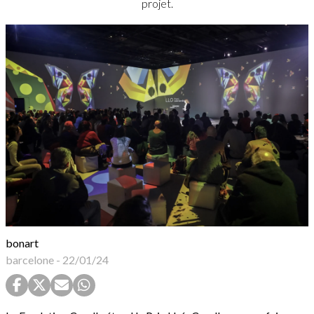
projet.
bonart
barcelone
-
22/01/24