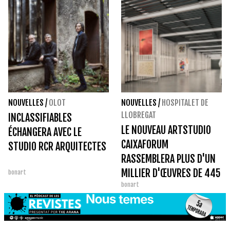
NOUVELLES
/
OLOT
NOUVELLES
/
HOSPITALET DE
LLOBREGAT
INCLASSIFIABLES
LE NOUVEAU ARTSTUDIO
ÉCHANGERA AVEC LE
CAIXAFORUM
STUDIO RCR ARQUITECTES
RASSEMBLERA PLUS D'UN
MILLIER D'ŒUVRES DE 445
bonart
bonart
ARTISTES DE LA
COLLECTION DE LA
FONDATION 'LA CAIXA'