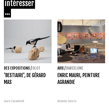
intéresser
...
DES EXPOSITIONS
/
OLOT
AVIS
/
BARCELONE
'BESTIAIRE', DE GÉRARD
ENRIC MAURI, PEINTURE
MAS
AGRANDIE
Laura Casadevall
Amanda Cuesta