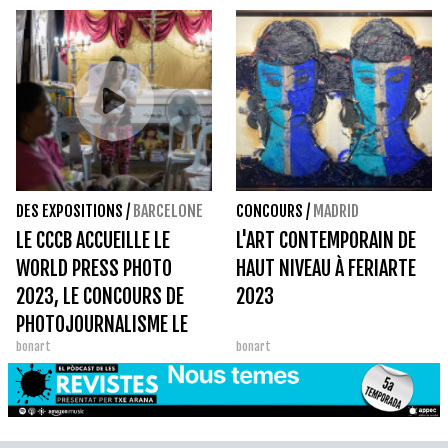
DES EXPOSITIONS
/
BARCELONE
CONCOURS
/
MADRID
LE CCCB ACCUEILLE LE
L'ART CONTEMPORAIN DE
WORLD PRESS PHOTO
HAUT NIVEAU À FERIARTE
2023, LE CONCOURS DE
2023
PHOTOJOURNALISME LE
bonart
bonart
PLUS PRESTIGIEUX AU
MONDE